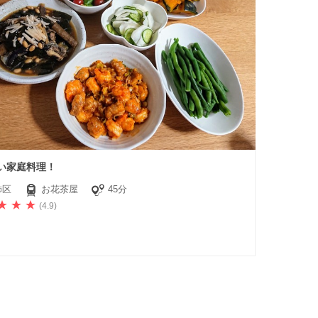
い家庭料理！
飾区
お花茶屋
45分
(4.9)