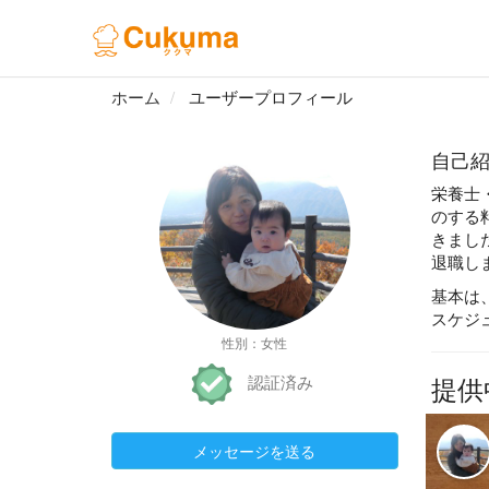
ホーム
ユーザープロフィール
自己
栄養士
のする
きまし
退職し
基本は
スケジ
性別：女性
提供
認証済み
メッセージを送る