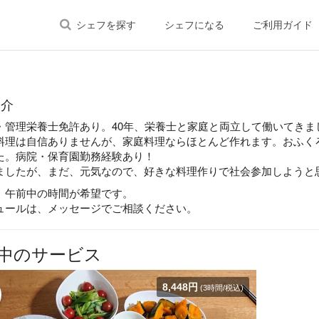
シェフを探す
シェフになる
ご利用ガイド
紹介
・管理栄養士免許あり。40年、栄養士と家庭と両立して働いてき
料理は自信ありませんが、家庭料理ならほとんど作れます。おふくろ
た。病院・保育園勤務経験あり！
ましたが、まだ、元気なので、好きな料理作りで社会参加しようと
、午前中の時間が希望です。
ュールは、メッセージでご相談ください。
中のサービス
8,448円
(3時間/税込)