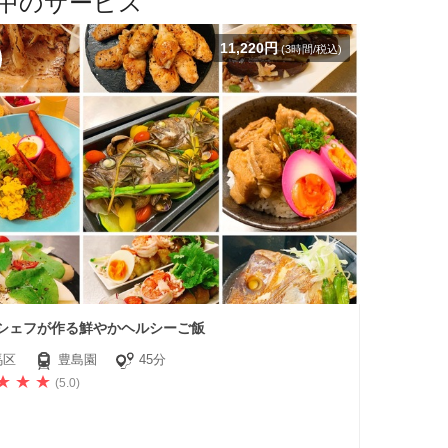
中のサービス
11,220円
(3時間/税込)
シェフが作る鮮やかヘルシーご飯
馬区
豊島園
45分
(5.0)