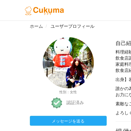
ホーム
ユーザープロフィール
自己
料理経
飲食店
家庭料理
飲食店
出身】
誰かの
性別：女性
お力に
認証済み
素敵な
よろし
メッセージを送る