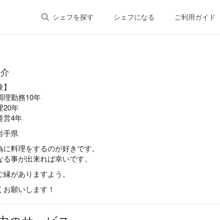
シェフを探す
シェフになる
ご利用ガイド
紹介
験】
調理勤務10年
20年
経営4年
岩手県
為に料理をするのが好きです。
なる事が出来れば幸いです。
ご縁がありますよう。
くお願いします！