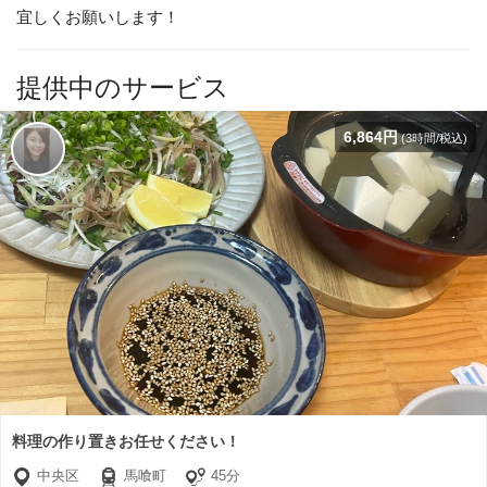
宜しくお願いします！
提供中のサービス
6,864円
(3時間/税込)
料理の作り置きお任せください！
中央区
馬喰町
45分