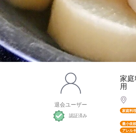
家庭
用
退会ユーザー
家庭料
認証済み
最小依頼
アレルギ