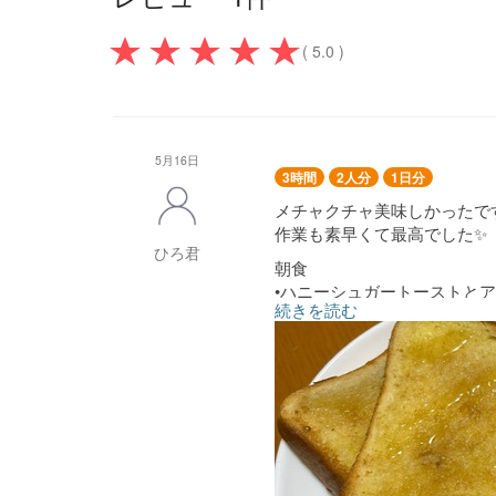
( 5.0 )
5月16日
3時間
2人分
1日分
メチャクチャ美味しかったで
作業も素早くて最高でした✨
ひろ君
朝食
•ハニーシュガートーストと
続きを読む
昼食
•大葉とミョウガときゅうり
•ブロッコリーのガーリック
•白菜のコンソメスープ
•シーフードカレー
•昼食に合わせて白米のセッ