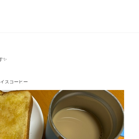
す✨
アイスコーヒー
のナムル
炒め
トのみ