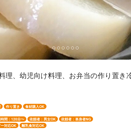
料理、幼児向け料理、お弁当の作り置き
理
作り置き
食材購入OK
時間：120分〜
依頼者：男女OK
依頼者：単身者NG
ー対応OK
離乳食対応OK