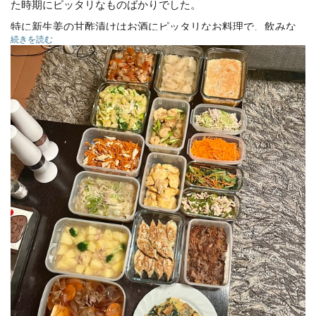
た時期にピッタリなものばかりでした。
特に新生姜の甘酢漬けはお酒にピッタリなお料理で、飲みな
続きを読む
がら食べると、あっという間になくなってしまいまし
た・・・（笑）
また、次回もよろしくお願いいたします！
肉豆腐
エビ餃子
牛肉と玉ねぎの時雨煮
エビとアスパラのオイスター炒め
新生姜の甘酢漬け(ガリ)
かぼちゃのグラタン
鶏ももと野菜の照り焼き
パスタサラダ
鶏むねのピカタ
ほうれん草のチヂミ
ツナじゃが
小松菜と人参のナムル
キャロットラペ
豚しゃぶとキャベツの梅和え
鶏ハムと人参の