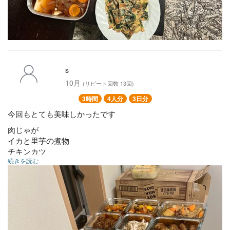
豚しゃぶのピリ辛ネギ和え
鶏ももとキャベツの旨煮
s
10月
(リピート回数 13回)
3時間
4人分
3日分
今回もとても美味しかったです
肉じゃが
イカと里芋の煮物
チキンカツ
続きを読む
バターチキンカレー
大葉入り豚つくねの照り焼き
かぼちゃのグラタン
鶏ハムときのこの胡麻和え
ラタトゥイユ
ナスとピーマンの揚げ浸し