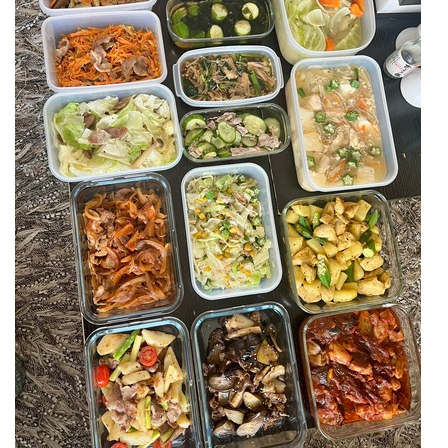
ポトフ
牛しゃぶときゅうりの胡麻サラダ
ほうれん草ときのこの煮浸し
豚肉とブロッコリーの甘辛炒め
ほうれん草と人参の塩麹胡麻和え
ソーセージとキャベツのバターソテー
鶏むねとじゃがいものカレー炒め
ツナとキャベツのガーリックソテー
人参しりしり
豚肉とじゃがいも、アスパラのコンソメソテー
豚肉とナス、キャベツのピリ辛味噌炒め