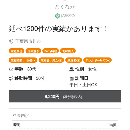
とくなが
認証済み
延べ1200件の実績があります！
千葉県市川市
家庭料理
作り置き
Party料理
食材購入
依頼時間：120分〜
依頼者：男女OK
単身者OK
アレルギー対応OK
年齢
30代
性別
女性
移動時間
30分
訪問日
平日・土日OK
9,240円
(3時間/税込)
料金内訳
時間
3時間