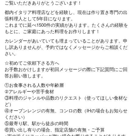
ご覧いただきありがとうございます！
都内イタリア料理店などを経験し、現在は作り置き専門の出
張料理人として5年目になります。
これまでに延べ1500件の実績があります。たくさんの経験を
もとに、ご家庭にあった料理をお作りします！
カレンダーがあいていても埋まっていることがあります。申
し訳ありませんが、予約ではなくメッセージからご相談くだ
さい。
☆初めてご依頼下さる方へ
お手数おかけしますが初回メッセージの際に下記質問にご回
答お願い致します。
①お食事される人数や年齢層
②アレルギーや苦手食材
③料理のジャンルや品数のリクエスト（使ってほしい食材な
ど）
④オーブンレンジの有無、コンロの数（IHの場合もお知らせ
ください）
⑤最寄り駅、駅から徒歩の時間
⑥買い出し有りの場合、指定店舗の有無・ご予算
※家の近くにスーパーが無い場合お断りすることがあります