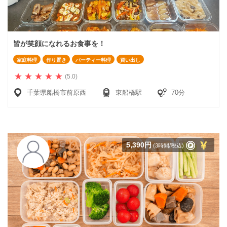
皆が笑顔になれるお食事を！
家庭料理
作り置き
パーティー料理
買い出し
(5.0)
千葉県船橋市前原西
東船橋駅
70分
5,390円
(3時間/税込)