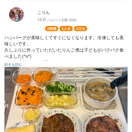
こりん
10月
(リピート回数 53回)
2時間
3人分
2日分
ハンバーグが美味しくてすぐになくなります。冷凍しても美
味しいです。
久しぶりに作っていただいたりんご煮は子どもがパクパク食
べました(^o^)
いつも片付けまで綺麗にしていただきありがとうございま
続きを読む
す！
またお願いします。
ハンバーグ
茹で野菜(ブロッコリー、人参)
卵焼き
キャロットラペ
味噌汁
りんごの甘煮