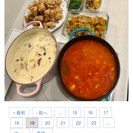
鶏のからあげ
小松菜のおひたし
鶏むねの照り焼き
クリームシチュー
ミネストローネ
さんまの蒲焼
ポークビーンズ
豚肉とかぼちゃの塩バター炒め
するめいかと里芋の煮物
豚肉とさつまいものはちみつグリル
« 最初
‹ 前へ
...
15
16
17
18
19
20
21
22
23
...