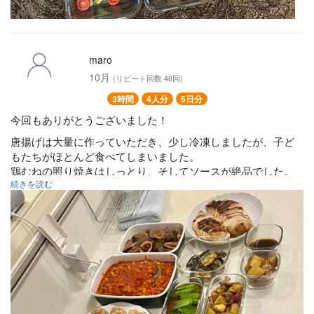
maro
10月
(リピート回数 48回)
3時間
4人分
5日分
今回もありがとうございました！
唐揚げは大量に作っていただき、少し冷凍しましたが、子ど
もたちがほとんど食べてしまいました。
鶏むねの照り焼きはしっとり、そしてソースが絶品でした。
続きを読む
クリームシチューはさつまいもがホクホク、食べ応えがあっ
ておいしかったです。
秋刀魚の蒲焼は、味は濃すぎず、ご飯に合うお味で秋刀魚を
もっと買ってくればよかったと後悔するほどのお味でした。
いかと里芋の煮物も、イカが柔らかく、お味もちょうど良く
て美味しかったです。
今回もありがとうございました！また、よろしくお願いしま
す。