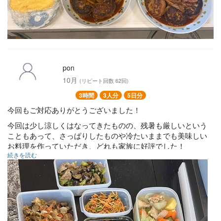
pon
10月
(リピート回数 62回)
3時間
3人分
5日分
今回もご対応ありがとうございました！
今回は少し涼しくはなってきたものの、残暑も厳しいという
こともあって、さっぱりしたものや冷たいままでも美味しい
お料理を作っていただき、どれも家族に好評でした！
続きを読む
また、次回もよろしくお願いいたします！
チキンとナスのアラビアータ
崩し豆腐と鶏むねのとろみ煮
ポークチャップ
牛肉とナスの黒胡椒炒め
わかめときゅうりの酢の物