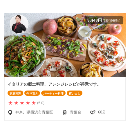
8,448円
(3時間/税込)
イタリアの郷土料理、アレンジレシピが得意です。
家庭料理
作り置き
パーティー料理
買い出し
(5.0)
神奈川県横浜市青葉区
青葉台
60分