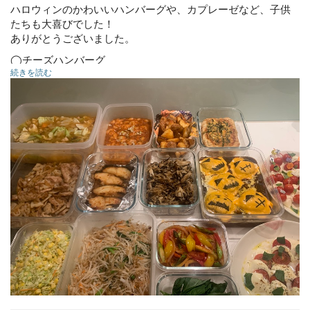
ハロウィンのかわいいハンバーグや、カプレーゼなど、子供
たちも大喜びでした！
ありがとうございました。
◯チーズハンバーグ
続きを読む
◯豚ローストとレンコンの粒マスタード
◯銀鱈焼き
◯エビチリ
◯ポトフ
◯スパイスポテト
◯カプレーゼ
◯パプリカとアスパラのナポリタン炒め
◯大根おかかサラダ
◯きのこの昆布炒め
◯キッシュ
◯キャベツサラダ
◯チーズハンバーグ
◯豚ローストとレンコンの粒マスタード
◯銀鱈焼き
◯エビチリ
◯ポトフ