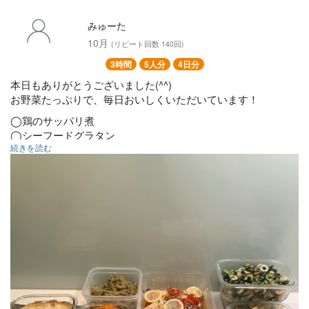
◯スパイスポテト
◯カプレーゼ
みゅーた
◯パプリカとアスパラのナポリタン炒め
10月
(リピート回数 140回)
◯大根おかかサラダ
◯きのこの昆布炒め
3時間
5人分
4日分
◯キッシュ
本日もありがとうございました(^^)
◯キャベツサラダ
お野菜たっぷりで、毎日おいしくいただいています！
◯鶏のサッパリ煮
◯シーフードグラタン
続きを読む
◯スタミナ炒め
◯メカジキのシチリア風
◯さつまいものオレンジ煮
◯こんにゃくステーキ
◯人参シリシリ
◯大葉香るきゅうりとちくわの酢の物
◯ごぼうサラダ
◯茄子とピーマン炒め
◯鶏のサッパリ煮
◯シーフードグラタン
◯スタミナ丼