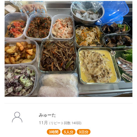
◯野菜たっぷりドライカレー
◯シチリアめかじき
◯牛肉とごぼうのしぐれ煮
◯鯵の南蛮漬け
◯鮭のにんにくクリームチーズ
◯ハニーマスタードチキン (下味)
◯梅大葉巻きチキン
◯砂肝のコンフィ
◯茄子とピーマンの塩昆布
◯キャベツのゆかり和え
◯ポテトとガーリックフライ
◯レンコンとツナ和え
◯鰯の燻製
みゅーた
11月
(リピート回数 140回)
3時間
5人分
3日分