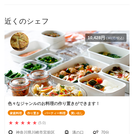
近くのシェフ
10,428円
(3時間/税込)
色々なジャンルのお料理の作り置きができます！
家庭料理
作り置き
パーティー料理
買い出し
(5.0)
神奈川県川崎市宮前区
溝の口
70分