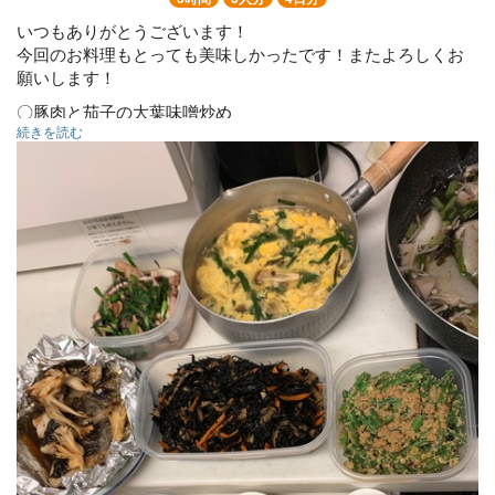
いつもありがとうございます！
今回のお料理もとっても美味しかったです！またよろしくお
願いします！
〇豚肉と茄子の大葉味噌炒め
続きを読む
〇チキントキノコクリーム
〇鮭のホイル焼き
〇たらの山椒焼き
〇イカとニラのガーリックバター醤油
〇かぼちゃサラダ
〇ひじき煮
〇白菜のゆかり和え
〇レンコンとツナ和え
〇ニラと卵の中華スープ
〇いんげんの胡麻和え
〇かぶとえのきの海苔あん
◯白菜の麻辣油