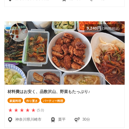
9,240円
(3時間/税込)
材料費はお安く、品数沢山、野菜もたっぷり♪
家庭料理
作り置き
パーティー料理
(5.0)
神奈川県川崎市
栗平
30分