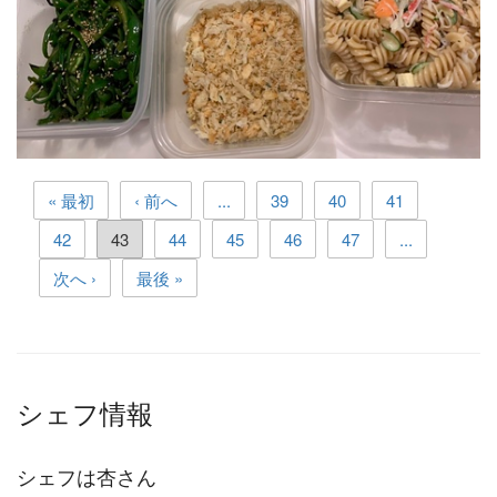
« 最初
‹ 前へ
...
39
40
41
42
43
44
45
46
47
...
次へ ›
最後 »
シェフ情報
シェフは杏さん