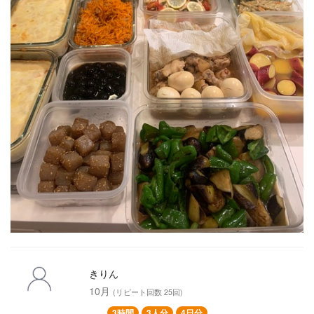
◯メカジキのシチリア風
◯さつまいものオレンジ煮
◯こんにゃくステーキ
◯人参シリシリ
◯大葉香るきゅうりとちくわの酢の物
◯ごぼうサラダ
◯茄子とピーマン炒め
きりん
10月
(リピート回数 25回)
3時間
3人分
4日分