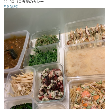
〇ゴロゴロ野菜のカレー
続きを読む
〇カレイのみぞれ煮
〇小松菜としらす炒め
〇タコの香草パン粉焼き
〇ピーマンの塩昆布炒め
〇マカロニサラダ
〇ハーブサラダ
〇レンコン柚子
〇豆苗ともやしナムル
。