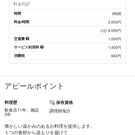
料金内訳
時間
3時間
料金/時間
2,000円
小計 6,000円
交通費
1,000円
サービス利用料
1,400円
消費税
840円
アピールポイント
料理歴
保有資格
飲食店11年、施設
調理師免許
3年
懐かしい温かみのあるお料理を提供します。
１つの食材から温もりを届けて