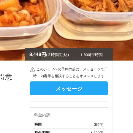
8,448円
(３時間/税込)
1,800円/時間
このシェフへの予約の前に、メッセージで日
得意
時・内容等を相談することをオススメします
メッセージ
料金内訳
時間
3時間
料金/時間
1,800円