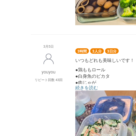
3月5日
3時間
3人分
3日分
いつもどれも美味しいです！
●鶏ももロール
youyou
●白身魚のピカタ
リピート回数 43回
●肉じゃが
続きを読む
●ピーマン肉詰
●豚しゃぶときゅうりのサラ
●蓮根炒め煮
●ほうれん草と舞茸のお浸し
●鶏とポテトのスパイス焼