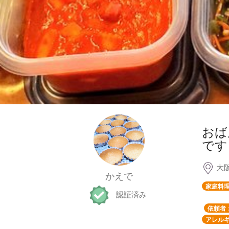
おば
です
大
かえで
家庭料
認証済み
依頼者
アレルギ