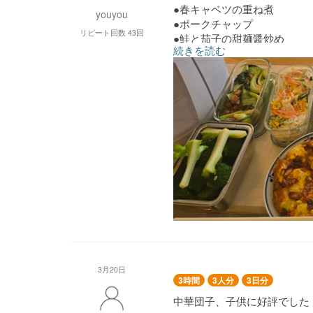
●春キャベツの重ね煮
youyou
●ポークチャップ
リピート回数 43回
●鮭と茄子の甜麺醤炒め
続きを読む
●鶏大根
●春巻
●鶏照焼
●スパニッシュオムレツ
●春雨サラダ
●ベーコンとチンゲン菜の炒
●エビピラフ
3月20日
3時間
3人分
3日分
中華団子、子供に好評でした