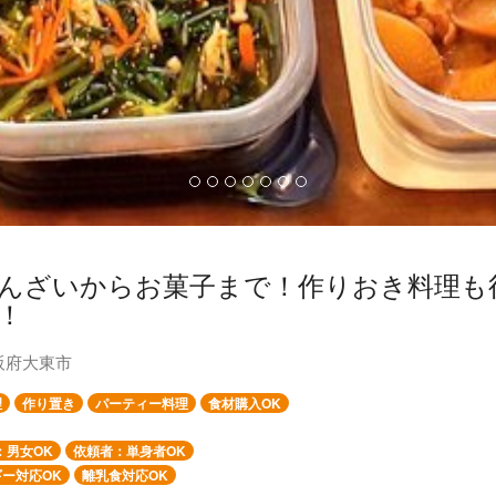
んざいからお菓子まで！作りおき料理も
！
阪府大東市
理
作り置き
パーティー料理
食材購入OK
：男女OK
依頼者：単身者OK
ー対応OK
離乳食対応OK