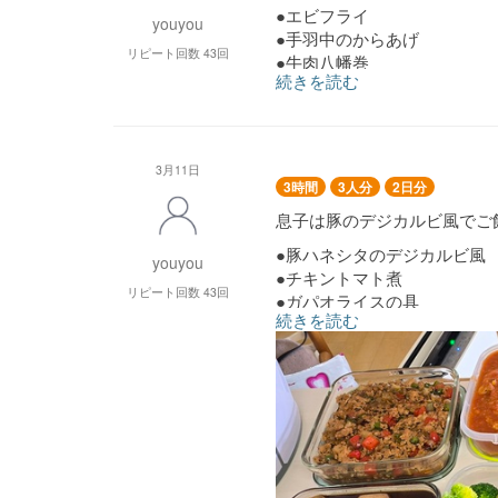
●エビフライ
youyou
●手羽中のからあげ
リピート回数 43回
●牛肉八幡巻
続きを読む
●豚ロースの生姜焼
●鶏もものタッカルビ風
●町中華の肉団子
●小松菜としめじのお浸し
3月11日
●ジャーマンポテト
3時間
3人分
2日分
●イカと里芋の煮物
息子は豚のデジカルビ風でご
●豚ハネシタのデジカルビ風
youyou
●チキントマト煮
リピート回数 43回
●ガパオライスの具
続きを読む
●アスパラ巻&エリンギ巻
●ロール白菜
●残り野菜の八宝菜風
●イカと里芋の煮物
●ほうれん草とササミのお浸