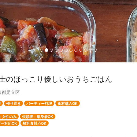
士のほっこり優しいおうちごはん
京都足立区
理
作り置き
パーティー料理
食材購入OK
：女性のみ
依頼者：単身者OK
ー対応OK
離乳食対応OK