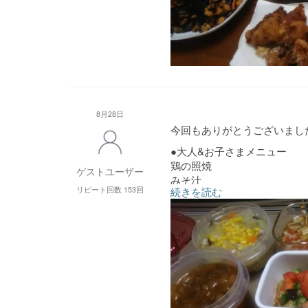
8月28日
今回もありがとうございまし
●大人&お子さまメニュー
鶏の照焼
ゲストユーザー
みそ汁
リピート回数 153回
続きを読む
白和え
鯖の味噌煮五目汁
トマトの和風マリネ
●お子さまメニュー(幼児食)
えびとほたてのあんかけうど
ポテトサラダ
野菜の煮浸し
麻婆野菜