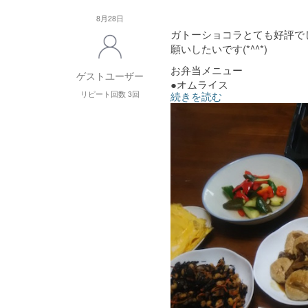
●お子さまメニュー(幼児食)
8月28日
お好み焼
ガトーショコラとても好評で
野菜スープ
願いしたいです(*^^*)
フルーツコンポート
ツナカレー
お弁当メニュー
ゲストユーザー
かぼちゃのごま和え
●オムライス
野菜の煮浸し
リピート回数 3回
続きを読む
●卵焼き
●ひじき煮
●唐揚げ
●鶏の和風ハンバーグ
●ピクルス
●ラタトイユ
●温野菜
●パインのコンポート
●炒り豆腐
●トマトソース
●ガトーショコラ