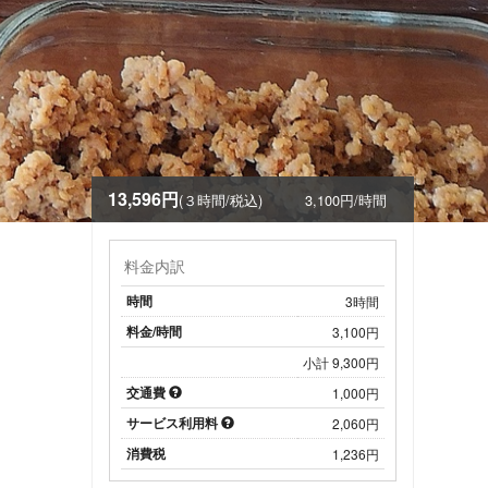
13,596円
(３時間/税込)
3,100円/時間
料金内訳
時間
3時間
料金/時間
3,100円
小計 9,300円
交通費
1,000円
サービス利用料
2,060円
消費税
1,236円