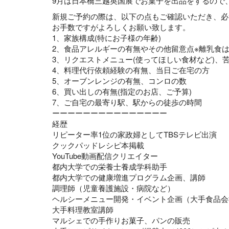
9月は日本橋三越英国展でお菓子を出品をするので
新規ご予約の際は、以下の点もご確認いただき、必
お手数ですがよろしくお願い致します。
1、家族構成(特にお子様の年齢)
2、食品アレルギーの有無やその他留意点※離乳食は
3、リクエストメニュー(使ってほしい食材など)、
4、料理代行依頼経験の有無、当日ご在宅の方
5、オーブンレンジの有無、コンロの数
6、買い出しの有無(指定のお店、ご予算)
7、ご自宅の最寄り駅、駅からの徒歩の時間
ーーーーーーーーーーーーーーー
経歴
リピーター率1位の家政婦としてTBSテレビ出演
クックパッドレシピ本掲載
YouTube動画配信クリエイター
都内大学での栄養士養成学科助手
都内大学での健康増進プログラム企画、講師
調理師（児童養護施設・病院など）
ヘルシーメニュー開発・イベント企画（大手食品会
大手料理教室講師
マルシェでの手作りお菓子、パンの販売