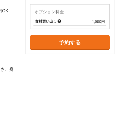
日
日OK
オプション料金
食材買い出し
1,000円
予約する
しさ、身