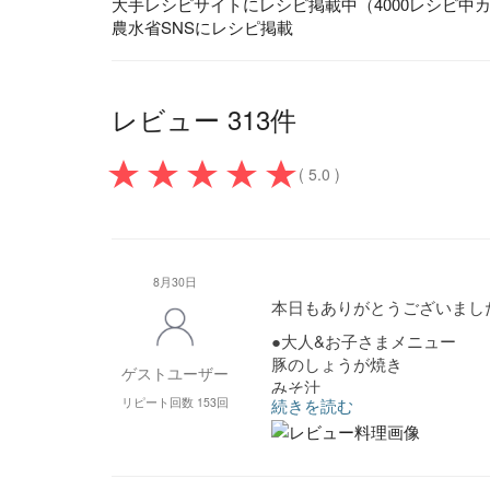
大手レシピサイトにレシピ掲載中（4000レシピ中
農水省SNSにレシピ掲載
レビュー 313件
( 5.0 )
8月30日
本日もありがとうございまし
●大人&お子さまメニュー
豚のしょうが焼き
ゲストユーザー
みそ汁
リピート回数 153回
続きを読む
わかめときゅうりの酢の物
鮭のクリーム煮
コーンスープ
コールスロー