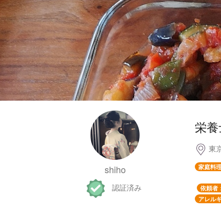
栄養
東
家庭料
shiho
認証済み
依頼者
アレルギ