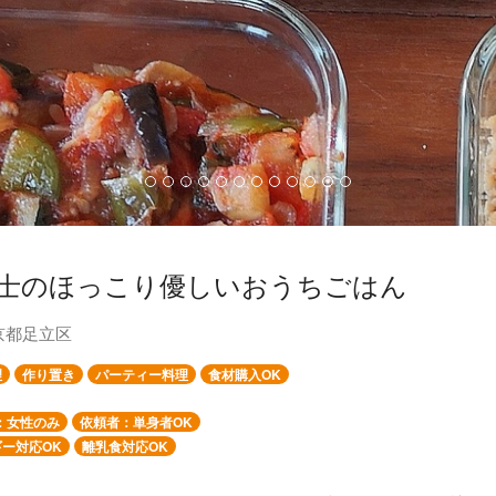
士のほっこり優しいおうちごはん
京都足立区
理
作り置き
パーティー料理
食材購入OK
：女性のみ
依頼者：単身者OK
ー対応OK
離乳食対応OK