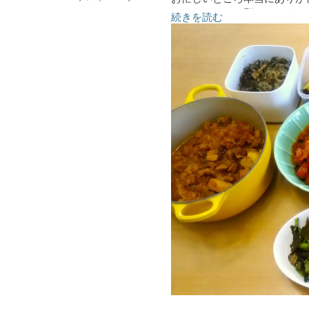
またよろしくお願いします。
続きを読む
全てベジメニュー
●コールスローサラダ
●白菜煮浸し
●おでん風煮物
●お野菜と高野豆腐のカレー
●豆腐と野菜の揚げ出し
●ラタトイユ
●さつまいも甘煮
●れんこんきんぴら
●しらたきと切り昆布炒め煮
●大豆ミートのから揚げ
●かぶの和風ピクルス
●出し殻昆布とかぶの葉のふ