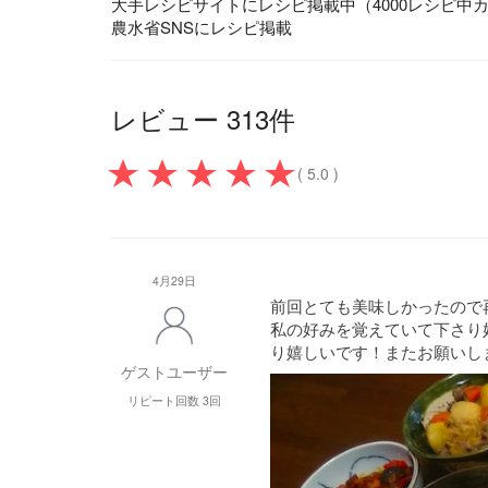
大手レシピサイトにレシピ掲載中（4000レシピ中
農水省SNSにレシピ掲載
レビュー 313件
( 5.0 )
4月29日
前回とても美味しかったので
私の好みを覚えていて下さり
り嬉しいです！またお願いします
ゲストユーザー
リピート回数 3回