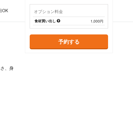
日
日OK
オプション料金
食材買い出し
1,000円
予約する
しさ、身