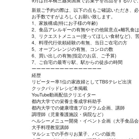
9月は日本橋三越英国展でお菓子を出品をするので
新規ご予約の際は、以下の点もご確認いただき、必
お手数ですがよろしくお願い致します。
1、家族構成(特にお子様の年齢)
2、食品アレルギーの有無やその他留意点※離乳食は
3、リクエストメニュー(使ってほしい食材など)、
4、料理代行依頼経験の有無、当日ご在宅の方
5、オーブンレンジの有無、コンロの数
6、買い出しの有無(指定のお店、ご予算)
7、ご自宅の最寄り駅、駅からの徒歩の時間
ーーーーーーーーーーーーーーー
経歴
リピーター率1位の家政婦としてTBSテレビ出演
クックパッドレシピ本掲載
YouTube動画配信クリエイター
都内大学での栄養士養成学科助手
都内大学での健康増進プログラム企画、講師
調理師（児童養護施設・病院など）
ヘルシーメニュー開発・イベント企画（大手食品会
大手料理教室講師
マルシェでの手作りお菓子、パンの販売