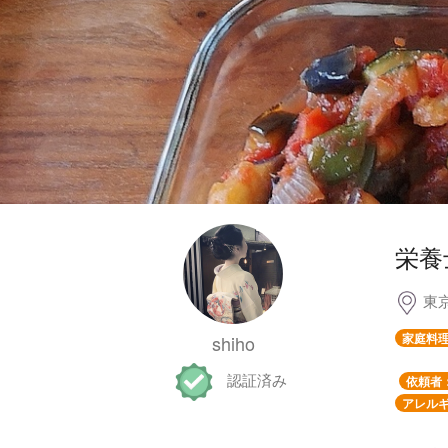
栄養
東
家庭料
shiho
認証済み
依頼者
アレルギ