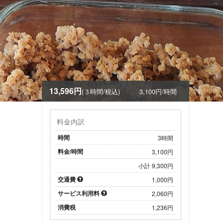
13,596円
(３時間/税込)
3,100円/時間
料金内訳
時間
3時間
料金/時間
3,100円
小計 9,300円
交通費
1,000円
サービス利用料
2,060円
消費税
1,236円