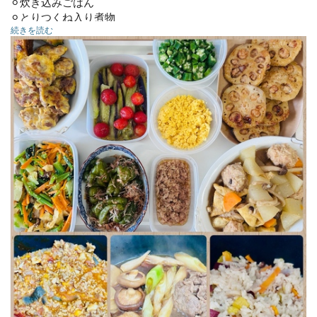
⚪︎炊き込みごはん
⚪︎とりつくね入り煮物
続きを読む
⚪︎野菜たっぷりミートソース
⚪︎蓮根の肉詰め
⚪︎すき焼き
⚪︎ポークピカタ
⚪︎小松菜ナムル
⚪︎もやしツナ辛子あえ
⚪︎丸ごとピーマンおかかあえ
⚪︎ポテトバター醤油いため
⚪︎ナスのマリネ
⚪︎炒り卵
⚪︎とりそぼろ