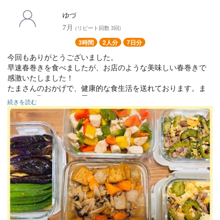
ゆづ
7月
(リピート回数 3回)
3時間
2人分
7日分
今回もありがとうございました。
早速春巻きを食べましたが、お店のような美味しい春巻きで
感激いたしました！
たまさんのおかげで、健康的な食生活を送れております。ま
たぜひお願いしたいと思います。
続きを読む
⚪︎春巻き
⚪︎揚げ高野豆腐の胡麻和え
⚪︎ゴーヤチャンプル
⚪︎チキンとパプリカレモン塩麹炒め
⚪︎牛肉と青梗菜オイスターソース炒め
⚪︎じゃがいもバターコーン煮
⚪︎厚揚げとこんにゃく煮物
⚪︎鯛のアクアパッツァ
⚪︎ナスとオクラ揚げ浸し
⚪︎野菜のもずく酢和え