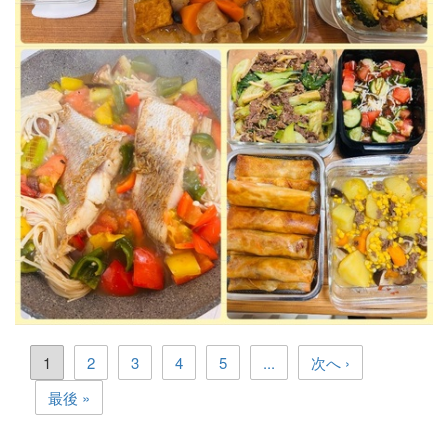
1
2
3
4
5
...
次へ ›
最後 »