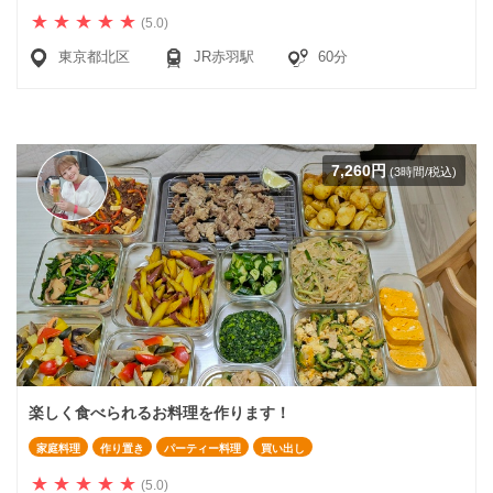
(5.0)
東京都北区
JR赤羽駅
60分
7,260円
(3時間/税込)
楽しく食べられるお料理を作ります！
家庭料理
作り置き
パーティー料理
買い出し
(5.0)