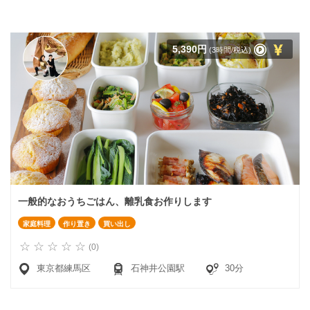
5,390円
(3時間/税込)
一般的なおうちごはん、離乳食お作りします
家庭料理
作り置き
買い出し
(0)
東京都練馬区
石神井公園駅
30分