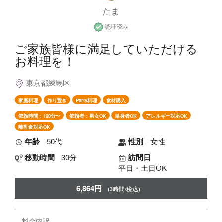
たま
認証済み
ご家族皆様に満足していただける
お料理を！
東京都練馬区
家庭料理
作り置き
Party料理
食材購入
依頼時間：120分〜
依頼者：男女OK
単身者OK
アレルギー対応OK
離乳食対応OK
年齢
50代
性別
女性
移動時間
30分
訪問日
平日・土日OK
6,864円
(3時間/税込)
料金内訳