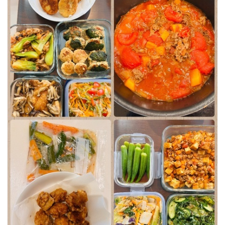
⚪︎ポテトコロッケ
⚪︎豚肉唐揚げ
⚪︎豚キムチ
⚪︎とりの照り焼き
⚪︎鮭の甘酢漬け
⚪︎厚揚げキーマカレー
⚪︎きゅうりの浅漬け
⚪︎白菜の胡麻和え
⚪︎おくらお浸し
⚪︎野菜のエスニックマリネ