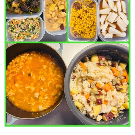
⚪︎ごぼうサラダ
⚪︎長芋浅漬け
⚪︎なすオクラ焼き浸し
⚪︎白和え