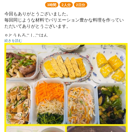
3時間
2人分
2日分
今回もありがとうございました。
毎回同じような材料でバリエーション豊かな料理を作ってい
ただいてありがとうございます。
⚪︎とうもろこしごはん
続きを読む
⚪︎ブリの野菜マリネ
⚪︎牛肉と根菜の煮物
⚪︎なすいんげん肉巻き
⚪︎海老と白菜うま煮
⚪︎ナムル
⚪︎ごぼうサラダ
⚪︎卵焼き＆大根おろし
⚪︎きゅうりの浅漬け
⚪︎じゃがいもの煮っ転がし
⚪︎ナスとピーマン味噌炒め
⚪︎大根のお味噌汁
⚪︎おかゆ
⚪︎ゆでとうもろこし