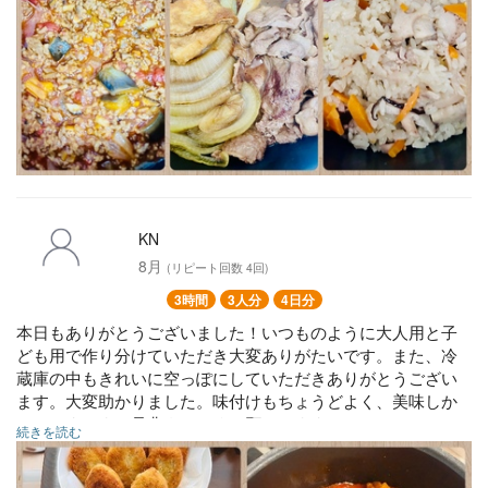
KN
8月
(リピート回数 4回)
3時間
3人分
4日分
本日もありがとうございました！いつものように大人用と子
ども用で作り分けていただき大変ありがたいです。また、冷
蔵庫の中もきれいに空っぽにしていただきありがとうござい
ます。大変助かりました。味付けもちょうどよく、美味しか
ったです。また是非よろしくお願いします。
続きを読む
⚪︎牛肉トマト煮込み
⚪︎しそつくね