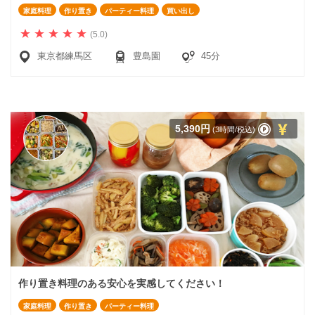
家庭料理
作り置き
パーティー料理
買い出し
(5.0)
東京都練馬区
豊島園
45分
5,390円
(3時間/税込)
作り置き料理のある安心を実感してください！
家庭料理
作り置き
パーティー料理