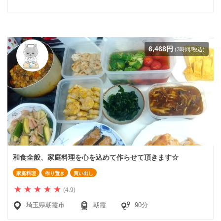
6,468円
(3時間/税込)
和食全般、家庭料理を心を込めて作らせて頂きます☆
家庭料理
作り置き
買い出し
(4.9)
埼玉県朝霞市
朝霞
90分