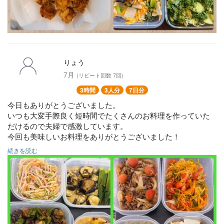
りょう
7月
(リピート回数 7回)
3時間
3人分
7日分
今日もありがとうございました。
いつも大変手際良く短時間でたくさんのお料理を作っていた
だけるので夫婦で感激しています。
今回も美味しいお料理をありがとうございました！
続きを読む
⚪︎とりと根菜の炊き込みごはん
⚪︎豚肉入りミネストローネ
⚪︎ハンバーグコーンバターソース
⚪︎鰤の甘酢漬け
⚪︎トマト入りすき焼き風煮
⚪︎とりとさつまいもの味噌ミルク煮
⚪︎なすピーマン味噌炒め