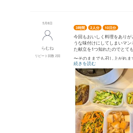
5月8日
3時間
2人分
10日分
今回もおいしく料理をありが
うな味付けにしてしまいマン
らむね
た献立を1つ知れたのでとて
リピート回数 2回
〜そのままでも召し上がれま
続きを読む
なすの焼き浸し
うま辛きゅうり
ちくわときゅうりのナムル
ナスとちくわの和風炒め
〜温めてお召し上がりくださ
青椒肉絲
鶏肉のさっぱり煮
ヤンニョムチキン
ねぎ塩チキン＆チンゲン菜
麻婆豆腐
春巻き(5本揚げずにラップで