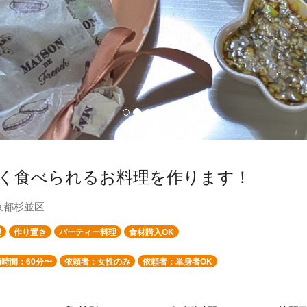
く食べられるお料理を作ります！
京都杉並区
理
作り置き
パーティー料理
食材購入OK
時間：60分〜
依頼者：女性のみ
依頼者：単身者OK