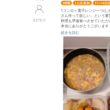
3時間
1人分(単身)
11〜14日
1コンロ＋電子レンジ一つ(
さん作って欲しい」という要
えびちり
料理も早速食べさせていただ
本当にありがとうございます
続きを読む
〜そのまま召し上がれます〜
じゃばらきゅうり漬け
ささみときゅうりのゆかりサ
エビとブロッコリーのタルタ
キャロットラペ
ナスと厚揚げのさっぱり焼き浸
〜温めてお召し上がりくださ
青椒肉絲
えのきと鶏肉のとろみ卵スー
ナスピーマンと厚揚げのひき
ニラとしめじの卵炒め
豚肉と大根とにんじんの煮物
ねぎ塩ブロッコリーソテー