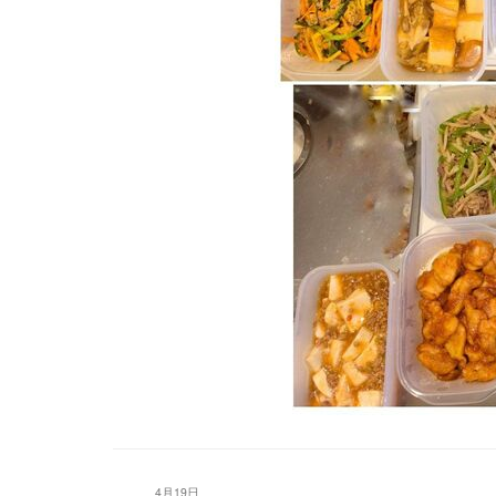
厚揚げのひき肉きのこあんか
プルコギ
野菜たっぷり照り焼き豆腐ハ
エビとチンゲン菜の塩あんかけ(
4月19日