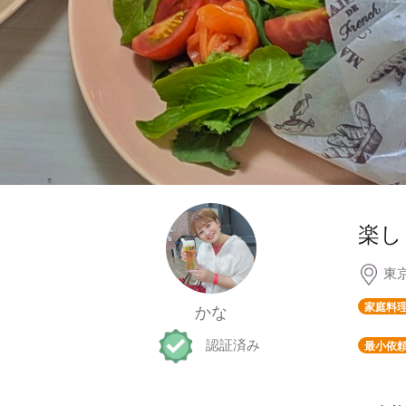
楽し
東
家庭料
かな
認証済み
最小依頼