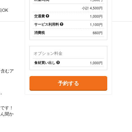
日
小計 4,500円
日OK
交通費
1,000円
サービス利用料
1,100円
消費税
660円
オプション料金
食材買い出し
1,000円
を含むア
予約する
せ。
意です！
さん聞か