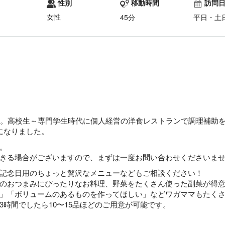
性別
移動時間
訪問
女性
45分
平日・土
す。高校生～専門学生時代に個人経営の洋食レストランで調理補助
になりました。
。
きる場合がございますので、まずは一度お問い合わせくださいま
記念日用のちょっと贅沢なメニューなどもご相談ください！
のおつまみにぴったりなお料理、野菜をたくさん使った副菜が得
」「ボリュームのあるものを作ってほしい」などワガママもたく
時間でしたら10〜15品ほどのご用意が可能です。