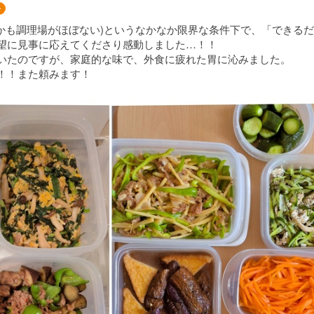
分
しかも調理場がほぼない)というなかなか限界な条件下で、「できる
望に見事に応えてくださり感動しました…！！
いたのですが、家庭的な味で、外食に疲れた胃に沁みました。
！！また頼みます！
ラダ
ルサラダ
し(温めてもok！)
い〜
プ
肉味噌炒め