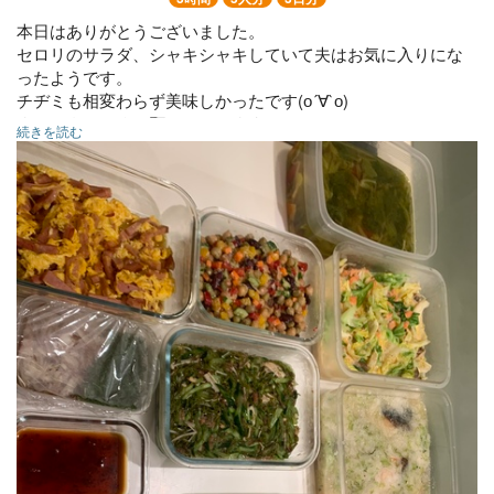
本日はありがとうございました。
セロリのサラダ、シャキシャキしていて夫はお気に入りにな
ったようです。
チヂミも相変わらず美味しかったです(о´∀`о)
また、よろしくお願いいたします！
続きを読む
◯手羽中のバーベキュー
◯スパムチャンプル
◯サーモンとキャベツ炒め
◯ぶりのみぞれ煮煮
◯セロリのコンソメスープ
◯チヂミ
◯ミックスビーンズの塩麹マリネ
◯セロリのツナマヨサラダ
◯きゅうりとめかぶおかか和え