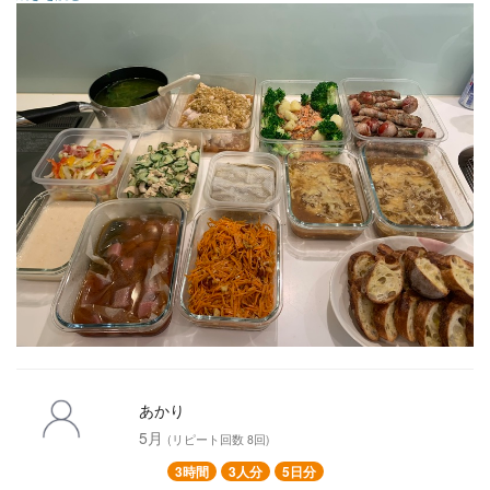
◯サーモンの気まぐれハーブ焼き
◯マグロの山かけ
◯きゅうりとささみのごまだれ
◯にんじんとナッツのサラダ
◯セロリの生ハムマリネ
◯茄子のお浸し
◯オニオンスープグラタン
あかり
5月
(リピート回数 8回)
3時間
3人分
5日分