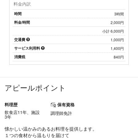
料金内訳
時間
3時間
料金/時間
2,000円
小計 6,000円
交通費
1,000円
サービス利用料
1,400円
消費税
840円
アピールポイント
料理歴
保有資格
飲食店11年、施設
調理師免許
3年
懐かしい温かみのあるお料理を提供します。
１つの食材から温もりを届けて