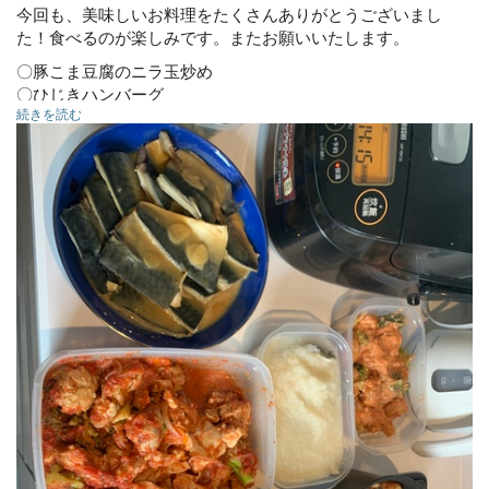
今回も、美味しいお料理をたくさんありがとうございまし
た！食べるのが楽しみです。またお願いいたします。
〇豚こま豆腐のニラ玉炒め
〇ひじきハンバーグ
続きを読む
〇鳥肉のトマト煮
〇鱈のみぞれ煮
〇鯖の味噌煮
◯もちもちチヂミ
◯海老マヨ
◯野菜スープ
〇さつま揚げと筍煮
〇ほうれん草としめじのポン酢和え
〇セロリとツナのナムル
〇アスパラとベーコンのにんにく炒め
◯砂肝とほうれん草の塩昆布和え
◯セロリの浅漬け