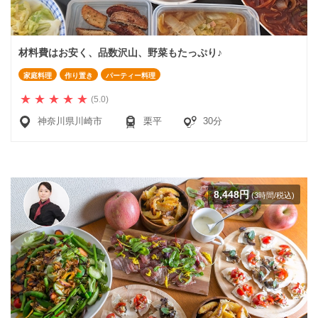
材料費はお安く、品数沢山、野菜もたっぷり♪
家庭料理
作り置き
パーティー料理
(5.0)
神奈川県川崎市
栗平
30分
8,448円
(3時間/税込)