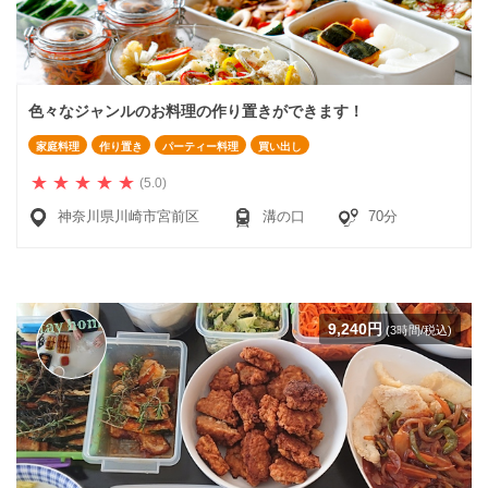
色々なジャンルのお料理の作り置きができます！
家庭料理
作り置き
パーティー料理
買い出し
(5.0)
神奈川県川崎市宮前区
溝の口
70分
9,240円
(3時間/税込)