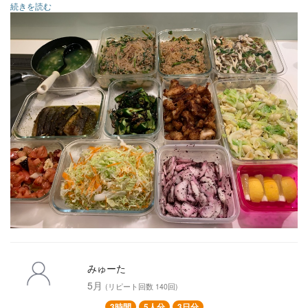
続きを読む
◯麻婆春雨
◯和風ハンバーグ
◯ぶりのレモンバジル
◯ヤゲン軟骨の唐揚げ
◯気まぐれマカロニサラダ
◯蕪のゆかり和え
◯トマトとたこのレモンバジルマリネ
◯きゅうりに塩昆布和え
◯気まぐれ中華スープ
みゅーた
5月
(リピート回数 140回)
3時間
5人分
3日分