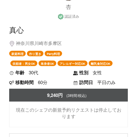
杏
認証済み
真心
神奈川県川崎市多摩区
家庭料理
作り置き
Party料理
依頼者：男女OK
単身者OK
アレルギー対応OK
離乳食対応OK
年齢
30代
性別
女性
移動時間
60分
訪問日
平日のみ
9,240円
(3時間/税込)
現在このシェフの新規予約リクエストは停止してお
ります