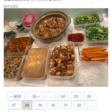
また、実家から送ってもらった冷凍のカニの身も、美味しい
続きを読む
かに玉に変身して、こちらも、大人気でした。
ありがとうございました。
〇ビーフストロガノフ
〇鶏ごぼう
〇気まぐれひつまぶし
〇かに玉
〇水菜とツナの塩昆布和え
〇ローストキャロット
〇厚揚げと筍煮
〇めかぶのねばねば和え
◯オニオンスライス
« 最初
‹ 前へ
...
24
25
26
27
28
29
30
31
32
...