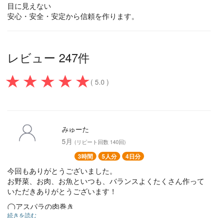
目に見えない
安心・安全・安定から信頼を作ります。
レビュー 247件
( 5.0 )
みゅーた
5月
(リピート回数 140回)
3時間
5人分
4日分
今回もありがとうございました。
お野菜、お肉、お魚といつも、バランスよくたくさん作って
いただきありがとうございます！
◯アスパラの肉巻き
続きを読む
◯旨辛よだれ鶏