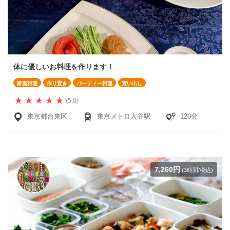
体に優しいお料理を作ります！
家庭料理
作り置き
パーティー料理
買い出し
(5.0)
東京都台東区
東京メトロ入谷駅
120分
7,260円
(3時間/税込)