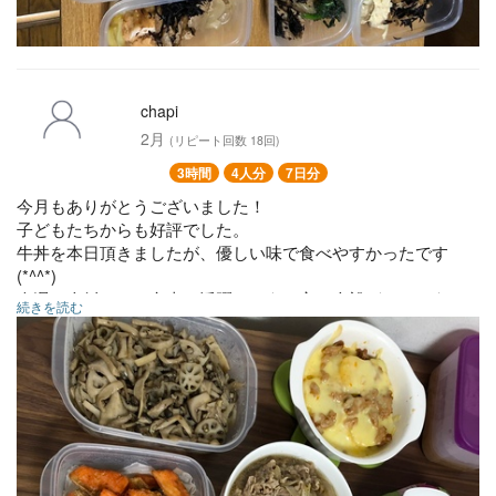
chapi
2月
(リピート回数 18回)
3時間
4人分
7日分
今月もありがとうございました！
子どもたちからも好評でした。
牛丼を本日頂きましたが、優しい味で食べやすかったです
(*^^*)
今週の夕飯に、お弁当に活躍しそうで心に余裕ができそうで
続きを読む
す！
来月もよろしくお願いします！
○ローストビーフ
○海鮮マリネ
○きのことれんこんのガーリック炒め
○豚肉焼売
○鮭の素揚げ
○ポテトと挽肉のチーズ重ね焼き