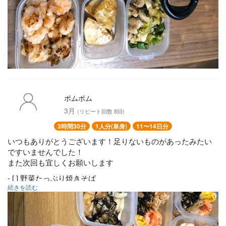
ポムポム
3月
(リピート回数 8回)
3時間30分
1人分(単身)
11〜14日分
いつもありがとうございます！足りないものがあったみたい
ですいませんでした！
また次回も宜しくお願いします
- [ ] 野菜たっぷり焼きそば
続きを読む
- [ ] ほうれん草のごま和え
- [ ] ひじき
- [ ] 鶏もも肉と根野菜の和風煮
- [ ] 牛丼の具