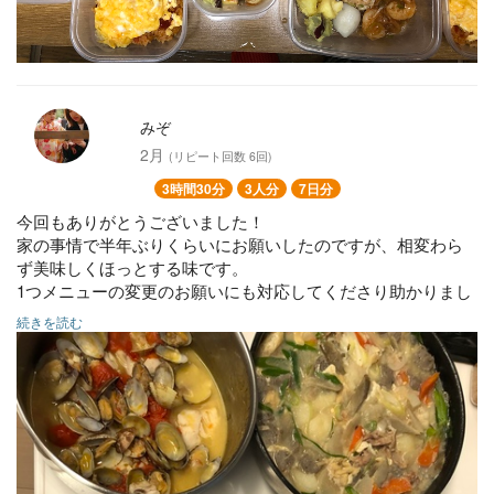
みぞ
2月
(リピート回数 6回)
3時間30分
3人分
7日分
今回もありがとうございました！
家の事情で半年ぶりくらいにお願いしたのですが、相変わら
ず美味しくほっとする味です。
1つメニューの変更のお願いにも対応してくださり助かりまし
た。
続きを読む
【リクエスト】作り置き
○アクアパッツァ
○ひじき煮
○鶏肉とほうれん草のお浸し
○豚汁
○白身魚の竜田揚げ
○鳥レバー甘辛煮