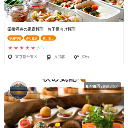
栄養満点の家庭料理 お子様向け料理
家庭料理
作り置き
買い出し
(5.0)
東京都台東区
入谷駅
30分
8,448円
(3時間/税込)