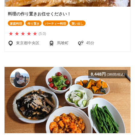
料理の作り置きお任せください！
家庭料理
作り置き
パーティー料理
買い出し
(5.0)
東京都中央区
馬喰町
45分
8,448円
(3時間/税込)