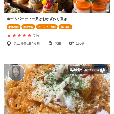
ホームパーティー又はおかず作り置き
家庭料理
作り置き
パーティー料理
買い出し
(5.0)
東京都墨田区菊川
六町
160分
6,864円
(3時間/税込)