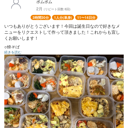
ポムポム
2月
(リピート回数 8回)
3時間30分
1人分(単身)
11〜14日分
いつもありがとうございます！今回は誕生日なので好きなメ
ニューをリクエストして作って頂きました！これからも宜し
くお願いします！
○焼そば
続きを読む
○ビーフシチュー
○鷄もも肉としめじのトマトクリーム煮
○豚ひき肉焼売
○さつまいもとリンゴサラダ
○エビチリ
○オムライス
○とりつくね団子
○ほうれん草胡麻和え
○切り干し大根
○果物ゼリー
○里芋と人参の白煮