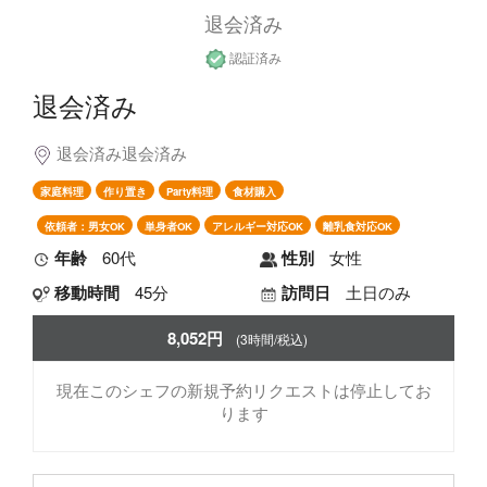
退会済み
認証済み
退会済み
退会済み退会済み
家庭料理
作り置き
Party料理
食材購入
依頼者：男女OK
単身者OK
アレルギー対応OK
離乳食対応OK
年齢
60代
性別
女性
移動時間
45分
訪問日
土日のみ
8,052円
(3時間/税込)
現在このシェフの新規予約リクエストは停止してお
ります