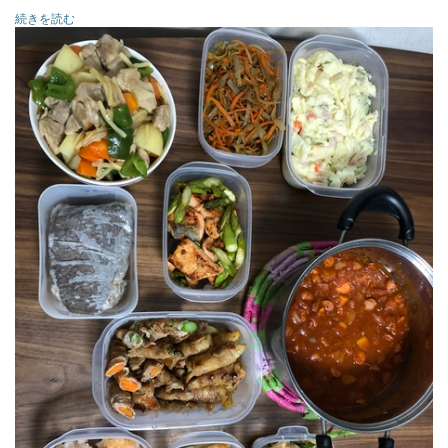
続きを読む
○ローストビーフ
○海老だんご
○鶏もも肉と長ネギの焼き鳥丼風
○きんぴらゴボウ
○鮭とアスパラガスのバターソテー
○野菜の豚バラ巻（ジャガイモ、人参、アスパラ）
○カジキマグロの照焼き
○鶏もも肉といろいろ野菜の甘酢炒め（じゃがいも、ピーマ
ン、筍、人参、玉ねぎ）
○ポテトサラダ
○ソーセージとトマトのキーマカレー風