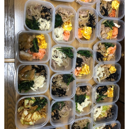
- [ ] いろいろきのこのチーズ焼き
- [ ] 鮭の素焼き
- [ ] 鶏むね肉の照り焼き
- [ ] オムレツ風卵焼き
- [ ] 豚の生姜焼き