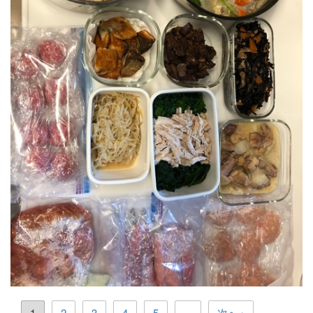
○鷄ひき肉の手作りチキンナゲット
○鷄もも肉と里親の味噌煮
○もやしナムル
【冷凍】下ごしらえ
○野菜の肉巻き
○豚肉焼売
○ポークチャップ
○アクアパッツァ
○ひじき煮
○鶏肉とほうれん草のお浸し
○豚汁
○ぶりの竜田揚げ
○鳥レバー甘辛煮
○鷄もも肉と里芋の味噌煮
○もやしのナムル
【冷凍】下ごしらえ
○野菜の肉巻き
○豚肉焼売
○ポークチャップ
○鶏ひき肉のナゲット風（ゴボウ入）
1
2
3
4
5
...
次へ ›