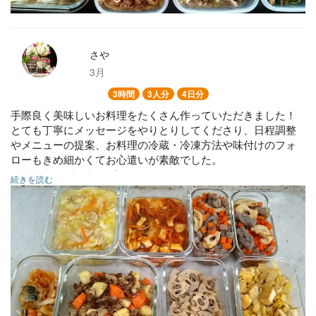
さや
3月
3時間
3人分
4日分
手際良く美味しいお料理をたくさん作っていただきました！
とても丁寧にメッセージをやりとりしてくださり、日程調整
やメニューの提案、お料理の冷蔵・冷凍方法や味付けのフォ
ローもきめ細かくてお心遣いが素敵でした。
どうもありがとうございました。
続きを読む
・豚肉とキャベツの味噌炒め
・牛肉と野菜の塩バター煮
・鶏肉と白菜のパイタン風
・タラの野菜きのこあんかけ
・サバ揚げ焼きトマト煮
・レンコンとしらすのきんぴら
・白菜と厚揚げの甘辛煮
・にんじんのゴマきんぴら
・ブロッコリーとツナの焼きびたし