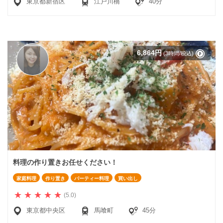
東京都新宿区
江戸川橋
40分
6,864円
(3時間/税込)
料理の作り置きお任せください！
家庭料理
作り置き
パーティー料理
買い出し
(5.0)
東京都中央区
馬喰町
45分