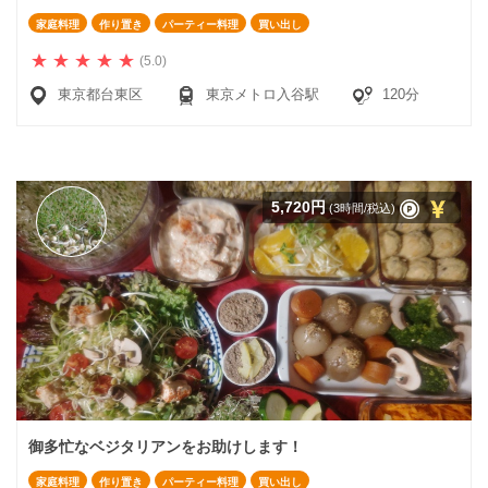
家庭料理
作り置き
パーティー料理
買い出し
(5.0)
東京都台東区
東京メトロ入谷駅
120分
5,720円
(3時間/税込)
御多忙なベジタリアンをお助けします！
家庭料理
作り置き
パーティー料理
買い出し