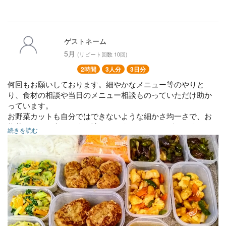
ゲストネーム
5月
(リピート回数 10回)
2時間
3人分
3日分
何回もお願いしております。細やかなメニュー等のやりと
り、食材の相談や当日のメニュー相談ものっていただけ助か
っています。
お野菜カットも自分ではできないような細かさ均一さで、お
惣菜もいつも食べやすい味つけです。ハンバーグ、つくね、
続きを読む
鶏胸肉のお料理など自分ではやらないひとてまふた手間で、
美味しく頂いてます。
・キャベツの海苔ツナ和え（冷蔵4日・冷凍可）…大タッパー
1つ
・キャベツのツナマヨ和え（冷蔵4日・冷凍可）…小・中タッ
パー1つずつ
・ちんげん菜とにんじんのゴマぽん酢和え（冷蔵4日）…中タ
ッパー1つ