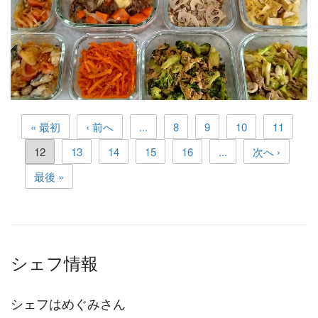
・竹輪とこんにゃくとにんじんの煮物
« 最初
‹ 前へ
...
8
9
10
11
12
13
14
15
16
...
次へ ›
最後 »
シェフ情報
シェフはめぐみさん