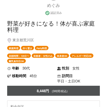
めぐみ
認証済み
野菜が好きになる！体が喜ぶ家庭
料理
東京都荒川区
家庭料理
作り置き
Party料理
依頼時間：120分〜
依頼者：女性のみ
単身者OK
アレルギー対応OK
離乳食対応OK
年齢
30代
性別
女性
移動時間
45分
訪問日
平日・土日OK
8,448円
(3時間/税込)
料金内訳