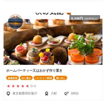
8,448円
(3時間/税込)
ホームパーティー又はおかず作り置き
家庭料理
作り置き
パーティー料理
買い出し
(5.0)
東京都墨田区菊川
六町
160分