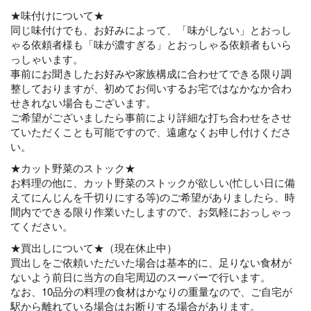
★味付けについて★
同じ味付けでも、お好みによって、「味がしない」とおっし
ゃる依頼者様も「味が濃すぎる」とおっしゃる依頼者もいら
っしゃいます。
事前にお聞きしたお好みや家族構成に合わせてできる限り調
整しておりますが、初めてお伺いするお宅ではなかなか合わ
せきれない場合もございます。
ご希望がございましたら事前により詳細な打ち合わせをさせ
ていただくことも可能ですので、遠慮なくお申し付けくださ
い。
★カット野菜のストック★
お料理の他に、カット野菜のストックが欲しい(忙しい日に備
えてにんじんを千切りにする等)のご希望がありましたら、時
間内でできる限り作業いたしますので、お気軽におっしゃっ
てください。
★買出しについて★（現在休止中）
買出しをご依頼いただいた場合は基本的に、足りない食材が
ないよう前日に当方の自宅周辺のスーパーで行います。
なお、10品分の料理の食材はかなりの重量なので、ご自宅が
駅から離れている場合はお断りする場合があります。