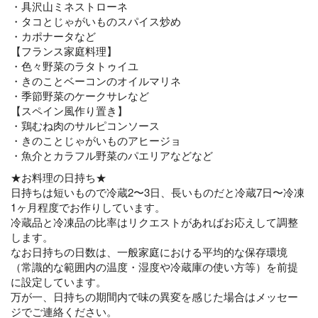
・具沢山ミネストローネ
・タコとじゃがいものスパイス炒め
・カポナータなど
【フランス家庭料理】
・色々野菜のラタトゥイユ
・きのことベーコンのオイルマリネ
・季節野菜のケークサレなど
【スペイン風作り置き】
・鶏むね肉のサルピコンソース
・きのことじゃがいものアヒージョ
・魚介とカラフル野菜のパエリアなどなど
★お料理の日持ち★
日持ちは短いもので冷蔵2〜3日、長いものだと冷蔵7日〜冷凍
1ヶ月程度でお作りしています。
冷蔵品と冷凍品の比率はリクエストがあればお応えして調整
します。
なお日持ちの日数は、一般家庭における平均的な保存環境
（常識的な範囲内の温度・湿度や冷蔵庫の使い方等）を前提
に設定しています。
万が一、日持ちの期間内で味の異変を感じた場合はメッセー
ジでご連絡ください。