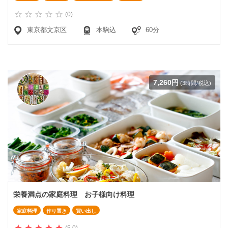
(0)
東京都文京区
本駒込
60分
7,260円
(3時間/税込)
栄養満点の家庭料理 お子様向け料理
家庭料理
作り置き
買い出し
(5.0)