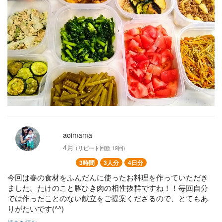
・カブとツナの温サラダ（冷蔵4日）
・ナスと鶏むね肉の甘酢炒め（冷蔵4日・冷凍可）
・ズッキーニの焼きマリネ（冷蔵4日）
・カブの葉の浅漬け（冷蔵1週間）
aoimama
4月
(リピート回数 19回)
3時間
3人分
4日分
今回は春の食材をふんだんに使ったお料理を作っていただき
ました。たけのこと豚ひき肉の相性抜群ですね！！毎回自分
では作ったことのない献立をご提案くださるので、とてもあ
りがたいです(^^)