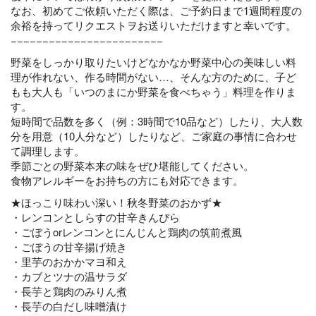
なお、初めてご依頼いただく際は、ご予約日まで1週間程度の
余裕を持ってリクエストヲお送りいただけますと幸いです。
−−−−−−−−−−−−−−−−−−−−−−−−
野菜をしっかり取りたいけどなかなか野菜中心の美味しい料
理が作れない、作る時間がない…、そんな方のために、子ど
もも大人も「いつのまにか野菜を食べちゃう」料理を作りま
す。
短時間で品数を多く（例：3時間で10品など）したり、大人数
分を用意（10人分など）したりなど、ご家庭の事情に合わせ
て調理します。
季節ごとの野菜本来の味をぜひ堪能してください。
食物アレルギーをお持ちの方にも対応できます。
★ほっこり味わい深い！秋冬野菜のおかず★
・レンコンとしらすの甘辛きんぴら
・ごぼうorレンコンとにんじんと鶏肉の筑前煮風
・ごぼうの甘辛揚げ焼き
・里芋のおかかマヨ和え
・カブとツナの温サラダ
・長芋と鶏肉のみりん煮
・長芋の白だし味噌漬け