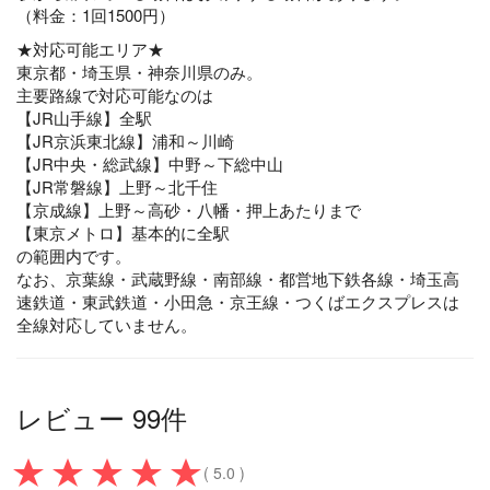
（料金：1回1500円）
★対応可能エリア★
東京都・埼玉県・神奈川県のみ。
主要路線で対応可能なのは
【JR山手線】全駅
【JR京浜東北線】浦和～川崎
【JR中央・総武線】中野～下総中山
【JR常磐線】上野～北千住
【京成線】上野～高砂・八幡・押上あたりまで
【東京メトロ】基本的に全駅
の範囲内です。
なお、京葉線・武蔵野線・南部線・都営地下鉄各線・埼玉高
速鉄道・東武鉄道・小田急・京王線・つくばエクスプレスは
全線対応していません。
レビュー 99件
( 5.0 )