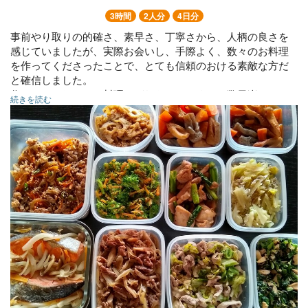
3時間
2人分
4日分
事前やり取りの的確さ、素早さ、丁寧さから、人柄の良さを
感じていましたが、実際お会いし、手際よく、数々のお料理
を作ってくださったことで、とても信頼のおける素敵な方だ
と確信しました。
作っていただいたお料理はどれもおいしくて、数日楽しめそ
続きを読む
うです。
本日はありがとうございました。＆機会がありましたら、ま
たよろしくお願いします。
・豚肉と春キャベツの味噌みりん炒め（冷蔵4日・冷凍可）
・鶏もも肉とアスパラの和風照り焼き（冷凍4日・冷凍可）
・牛肉と新玉ねぎとしめじのしぐれ煮（冷蔵5日・冷凍可）
・牛肉・にんじん・ピーマン・新玉ねぎのプルコギ風（冷蔵5
日・冷凍可）
・鮭・しめじ・新玉ねぎ・にんじんの南蛮漬け（冷蔵5日）
・ほうれん草とツナの海苔ナムル（冷蔵4日）
・ブロッコリーとにんじんのゴマ和え（冷蔵4日）
・レンコンとしらすのきんぴら（冷蔵7日・冷凍可）
・竹輪・こんにゃく・にんじんの煮物（冷蔵5日）
・春キャベツとしらすのさっと煮（冷蔵4日）