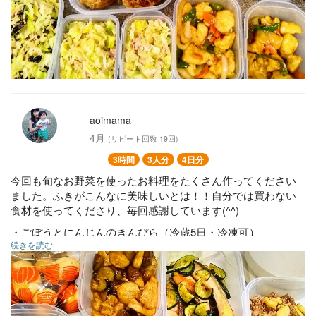
・鶏むね肉と野菜の甘酢あんかけ炒め（冷蔵5日・冷凍可）…
大タッパー4つ
・ナスとピーマンの煮浸し（冷蔵5日・冷凍可）…小タッパー
3つ
・ハンバーグ（冷蔵3日・冷凍可）…大タッパー2つ
・玉ねぎ・にんじんカット（冷凍）
aoimama
4月
(リピート回数 19回)
3時間
3人分
4日分
今回も旬なお野菜を使ったお料理をたくさん作ってください
ました。ふきがこんなに美味しいとは！！自分では買わない
食材を使ってくださり、毎回感謝しています(^^)
・ごぼうとにんじんのきんぴら（冷蔵5日・冷凍可）
続きを読む
・トマトのはちみつマリネ（冷蔵4日）
・煮卵（冷蔵4日）
・たけのこと豚ひき肉の肉味噌炒め（冷蔵4日・冷凍可）
・フキのおかか煮（冷蔵5日・冷凍可）
・ズッキーニと鮭のオリーブオイル揚げ焼き（冷蔵3日）