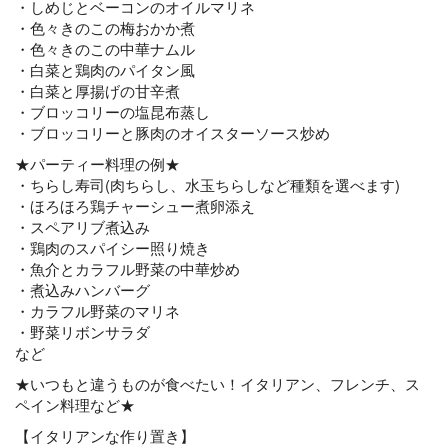
・しめじとベーコンのオイルマリネ
・色々きのこの梅おかか煮
・色々きのこの中華ナムル
・白菜と鶏肉のパイタン風
・白菜と厚揚げの甘辛煮
・ブロッコリーの塩昆布蒸し
・ブロッコリーと豚肉のオイスターソース炒め
★パーティー料理の例★
・ちらし寿司(肉ちらし、水玉ちらしなど種類を選べます)
・ほろほろ鶏チャーシュー煮卵添え
・スペアリブ煮込み
・鶏肉のスパイシー照り焼き
・魚介とカラフル野菜の中華炒め
・煮込みハンバーグ
・カラフル野菜のマリネ
・野菜リボンサラダ
など
★いつもと違うものが食べたい！イタリアン、フレンチ、ス
ペイン料理など★
【イタリアンな作り置き】