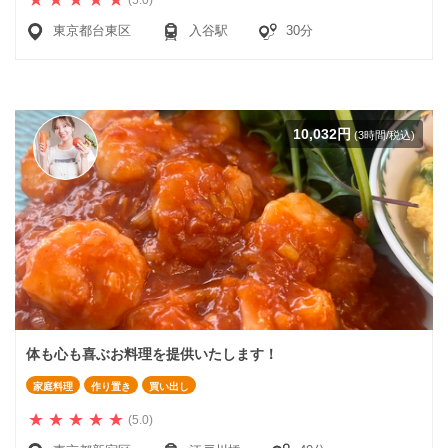
東京都台東区
入谷駅
30分
10,032円
(3時間/税込)
体も心も喜ぶお料理を提供いたします！
家庭料理
作り置き
買い出し
(5.0)