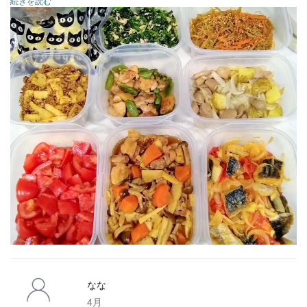
続きを読む
・ほうれん草とツナの海苔ナムル（冷蔵4日）
・鯖の揚げ焼きのトマト煮（冷蔵3日）
・ごぼうとにんじんのきんぴら（冷蔵7日・冷凍可）
・トマトのはちみつマリネ（冷蔵4日）
・煮卵（冷蔵4日）
・新じゃがと新玉ねぎのジャーマンポテト（冷蔵4日）
・たけのこと豚ひき肉の肉味噌炒め （冷蔵5日・冷凍可）
・たけのこ・にんじん・きのこ・鶏もも肉の煮物（冷蔵5日）
・スナップえんどうと鶏もも肉のオイスターソース炒め（冷
蔵4日・冷凍可）
なな
4月