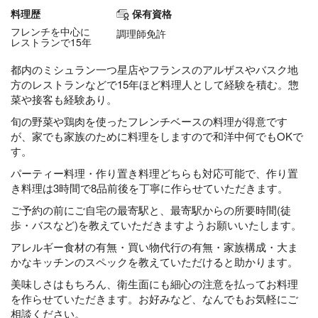
料理歴
保有資格
フレンチを中心に
調理師免許
レストランで15年
都内のミシュラン一つ星店やフランスのアルザスやバスク地
方のレストランなどで15年ほど料理人として経験を積む。惣
菜や接客も経験あり。
旬の野菜や鶏肉を使ったフレンチベースの料理が得意です
が、家でも家族のために料理をしますので和洋中何でもOKで
す。
パーティー料理・作り置き料理どちらも対応可能で、作り置
き料理は3時間で8品前後を丁寧に作らせていただきます。
ご予約の前にご自宅の最寄駅と、最寄駅からの所要時間(徒
歩・バスなど)を教えていただきますようお願いいたします。
アレルギー食材の有無・買い物代行の有無・家族構成・大ま
かなキッチンのスペックを教えていただけると助かります。
美味しさはもちろん、衛生面にも細心の注意を払ってお料理
を作らせていただきます。お好みなど、なんでもお気軽にご
相談ください。