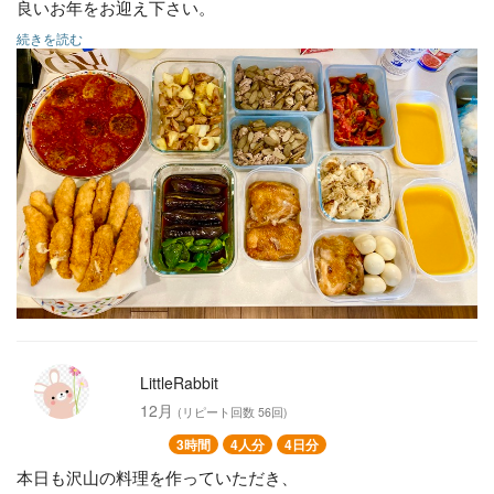
良いお年をお迎え下さい。
続きを読む
主菜
トマト煮込みハンバーグ
ささみチーズフライ
豚肉とごぼうの甘辛炒め
鶏の照り焼き 煮卵添え
副菜
かぼちゃのポタージュ
野菜の揚げ浸し
ジャーマンポテト
ラタトゥーユ
焼き長芋とシラスのマリネ
LittleRabbit
12月
(リピート回数 56回)
3時間
4人分
4日分
本日も沢山の料理を作っていただき、