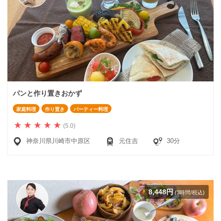
パンと作り置きおかず
家庭料理
作り置き
パーティー料理
(5.0)
神奈川県川崎市中原区
元住吉
30分
8,448円
(3時間/税込)