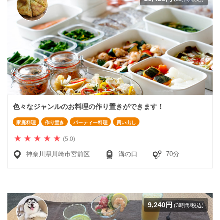
色々なジャンルのお料理の作り置きができます！
家庭料理
作り置き
パーティー料理
買い出し
(5.0)
神奈川県川崎市宮前区
溝の口
70分
9,240円
(3時間/税込)