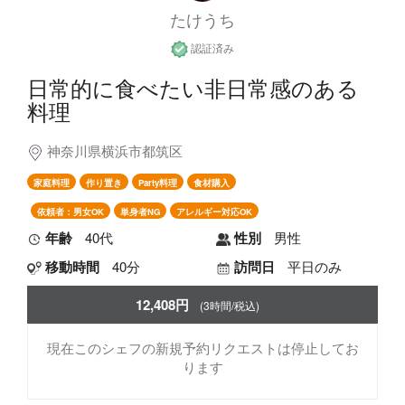
たけうち
認証済み
日常的に食べたい非日常感のある
料理
神奈川県横浜市都筑区
家庭料理
作り置き
Party料理
食材購入
依頼者：男女OK
単身者NG
アレルギー対応OK
年齢
40代
性別
男性
移動時間
40分
訪問日
平日のみ
12,408円
(3時間/税込)
現在このシェフの新規予約リクエストは停止してお
ります