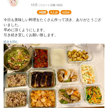
10月
(リピート回数 56回)
3時間
4人分
4日分
今日も美味しい料理をたくさん作って頂き、ありがとうござ
いました。
早めに頂くようにします。
引き続き宜しくお願い致します。
続きを読む
☆は冷凍OKです。
主菜
辛くない鶏チリ☆
ポークジンジャー☆
鶏と野菜の甘酢あん☆
ミネストローネハンバーグ☆
副菜
小松菜と人参のナムル
焼きナスの生姜マリネ
カブのポタージュ☆
ベビーチーズのマヨ無しポテサラ
ラタトゥーユ☆
大学イモ