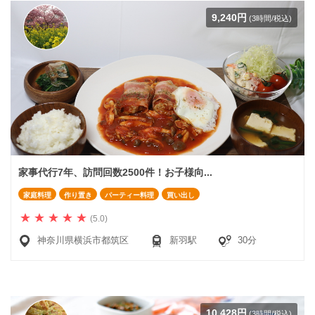
9,240円
(3時間/税込)
家事代行7年、訪問回数2500件！お子様向...
家庭料理
作り置き
パーティー料理
買い出し
(5.0)
神奈川県横浜市都筑区
新羽駅
30分
10,428円
(3時間/税込)