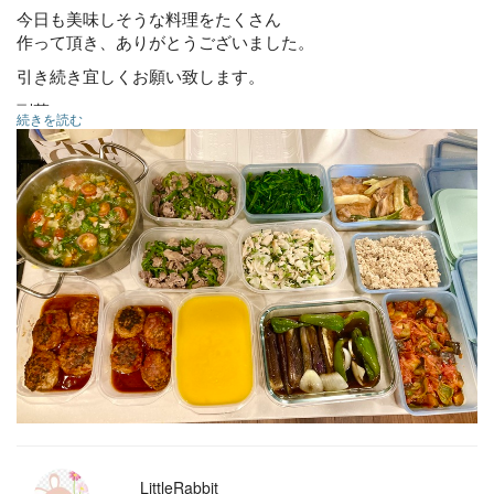
今日も美味しそうな料理をたくさん
作って頂き、ありがとうございました。
引き続き宜しくお願い致します。
副菜
続きを読む
ラタトゥイユ
ほうれん草ナムル
蓮根鶏そぼろ
カボチャのポタージュ
野菜の揚げ浸し
鶏ささみとカブの和風マリネ
主菜
鶏肉ミネストローネ
トマト煮込みハンバーグ
鶏もも肉のチャーシュー
豚肉チンジャオロース風
LittleRabbit