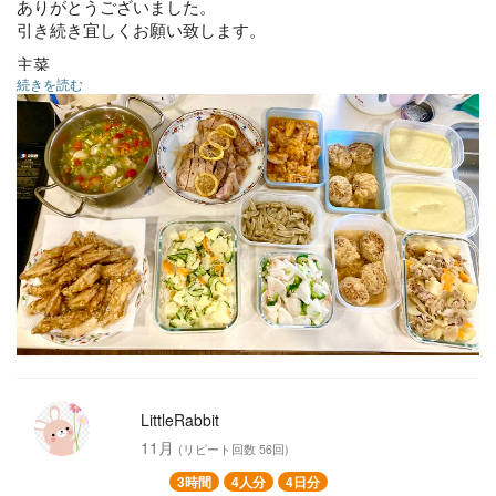
ありがとうございました。
引き続き宜しくお願い致します。
主菜
続きを読む
鶏のチリソース☆
ポークソテー・レモンバターソース
スペアリブの甘辛唐揚げ☆
ハンバーグのみぞれ煮☆
副菜
鶏肉入りミネストローネ☆
さつまいものポタージュ☆
ベビーチーズのポテサラ
肉じゃが
かぶとツナのサラダ
きんぴらごぼう☆
LittleRabbit
11月
(リピート回数 56回)
3時間
4人分
4日分