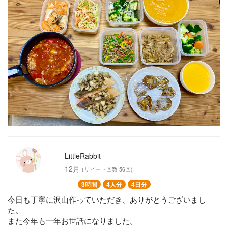
焼き野菜としらすのマリネ
ツナコールスロー○
茹で野菜と人参ドレッシング
蓮根の照り焼きステーキ
主菜
鶏もも肉のバスク風トマト煮込み☆○
挽き肉とピーマンの香味ソテー☆
ポークジンジャー☆
鰤のエスカベッシュ☆○
鮭のムニエルとキノコソテー○
LittleRabbit
12月
(リピート回数 56回)
3時間
4人分
4日分
今日も丁寧に沢山作っていただき、ありがとうございまし
た。
また今年も一年お世話になりました。