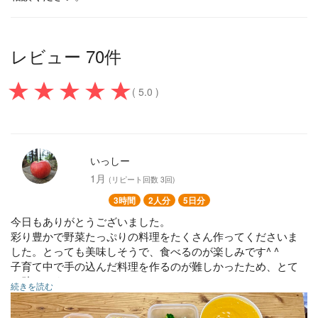
レビュー 70件
( 5.0 )
いっしー
1月
(リピート回数 3回)
3時間
2人分
5日分
今日もありがとうございました。
彩り豊かで野菜たっぷりの料理をたくさん作ってくださいま
した。とっても美味しそうで、食べるのが楽しみです^ ^
子育て中で手の込んだ料理を作るのが難しかったため、とて
も助かりました。
続きを読む
副菜
カボチャのポタージュ☆○