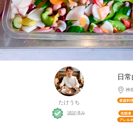
日常
神
家庭料
たけうち
認証済み
依頼者
アレルギ