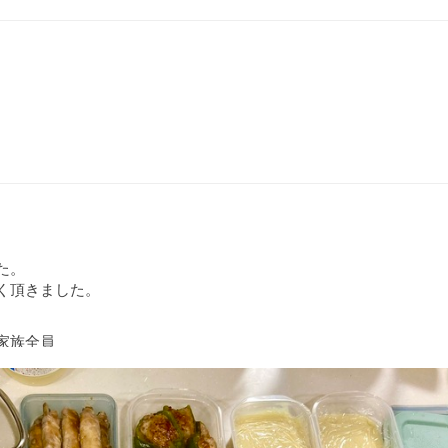
た。
く頂きました。
家族全員
味しく
だけ塩分
います。