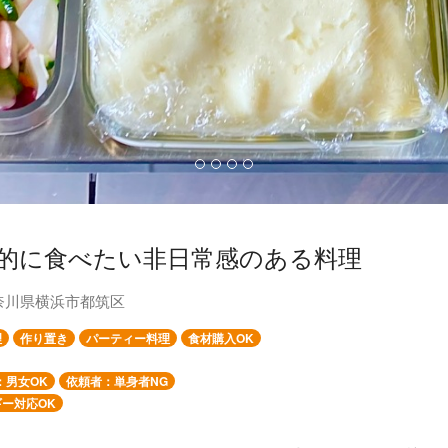
的に食べたい非日常感のある料理
奈川県横浜市都筑区
理
作り置き
パーティー料理
食材購入OK
：男女OK
依頼者：単身者NG
ー対応OK