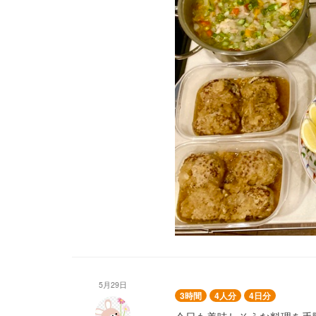
主菜
ピーマン肉詰め☆
野菜の豚肉巻き☆
鶏肉のミネストローネ仕立て
ポークソテー レモンバター
ハンバーグのみぞれ煮☆
副菜
野菜の揚げ浸し
鶏ささみときゅうりの和風マ
じゃがいもの冷製ポタージュ
ごぼうと人参のそぼろきんぴ
5月29日
3時間
4人分
4日分