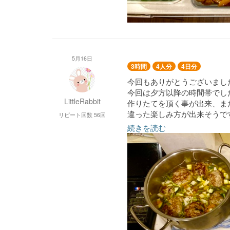
5月16日
3時間
4人分
4日分
今回もありがとうございまし
今回は夕方以降の時間帯でし
LittleRabbit
作りたてを頂く事が出来、ま
違った楽しみ方が出来そうで
リピート回数 56回
続きを読む
引き続き次回も宜しくお願い
主菜
辛くない鶏のチリソース
ミネストローネハンバーグ
チキンソテーと温野菜
豚肉の肉じゃが
副菜
野菜の揚げ浸し
鶏ささみときゅうりの和風マ