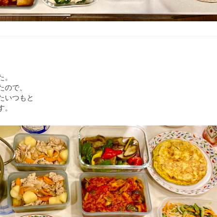
た。
たので、
たいつもと
す。
致します。
リネ