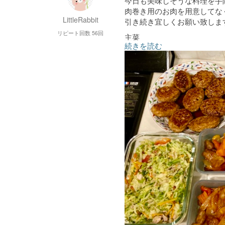
今日も美味しそうな料理を手
肉巻き用のお肉を用意してな
LittleRabbit
引き続き宜しくお願い致しま
リピート回数 56回
主菜
続きを読む
鶏肉のカレークリームソース
豚肉の野菜の炒めもの
鶏ひき肉の照り焼きハンバー
酢豚
副菜
野菜とツナのマヨ無しコール
ナスの生姜マリネ
とりささみときゅうりの中華
じゃがいもの冷製ポタージュ
キャロットラペ柑橘風味
ラタトゥイユ