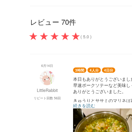
レビュー 70件
( 5.0 )
6月14日
3時間
4人分
4日分
本日もありがとうございまし
早速ポークソテーなど美味し
LittleRabbit
ありがとうございました。
リピート回数 56回
きゅうりとササミのマリネは
続きを読む
大好きなメニューで今回も美
頂きましたが、次回もう少し
控えめにお願い出来たらと思
宜しくお願い致します。