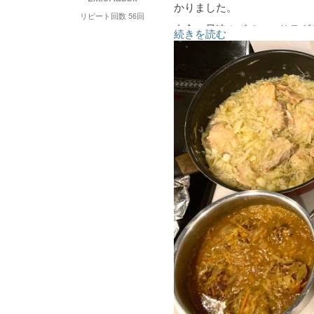
かりました。
リピート回数 56回
夕食に早速カボチャのサラダ
続きを読む
カボチャは丁度の潰し加減で
ポークソテーは玉ねぎのソー
いつもありがとうございます
引き続き宜しくお願い致しま
小松菜の胡麻和え
人参と鶏ささみのマリネ
じゃがいもとキャベツとし
焼きナスの生姜マリネ
カボチャとベビーチーズの
さつまいもと鶏ささみのジ
ポークソテー和風オニオン
鶏肉とキャベツの煮込み
ひき肉と小松菜の塩にんに
ハンバーグのカレー煮込み