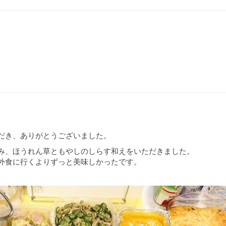
だき、ありがとうございました。
み、ほうれん草ともやしのしらす和えをいただきました。
外食に行くよりずっと美味しかったです。
。
す。
ナサラダ