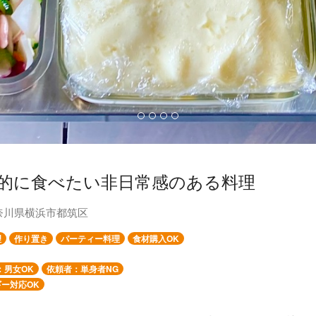
的に食べたい非日常感のある料理
奈川県横浜市都筑区
理
作り置き
パーティー料理
食材購入OK
：男女OK
依頼者：単身者NG
ー対応OK