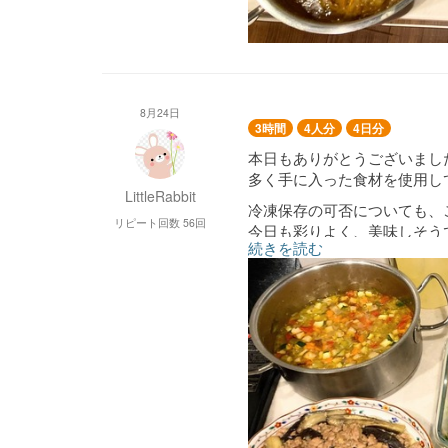
8月24日
3時間
4人分
4日分
本日もありがとうございまし
多く手に入った食材を使用し
LittleRabbit
冷凍保存の可否についても、
リピート回数 56回
今日も彩りよく、美味しそう
続きを読む
引き続き宜しくお願い致しま
夏野菜のポテトサラダ
人参ときゅうりの中華風サラ
小松菜と厚揚げのお浸し
ミネストローネスープ
牛挽き肉とごぼうの甘辛煮
レンコンのチーズ焼き
鶏ももチャーシュー