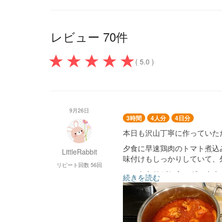
レビュー 70件
( 5.0 )
9月26日
3時間
4人分
4日分
本日も沢山丁寧に作っていた
夕食に早速鶏肉のトマト煮込
LittleRabbit
味付けもしっかりしていて、
リピート回数 56回
いつもありがとうございます
続きを読む
引き続き宜しくお願い致しま
小松菜ともやしのしらす和え
切り干し大根ときゅうりのツ
ナスの焼き浸し