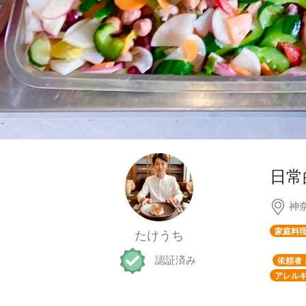
日常
神
家庭料
たけうち
認証済み
依頼者
アレルギ