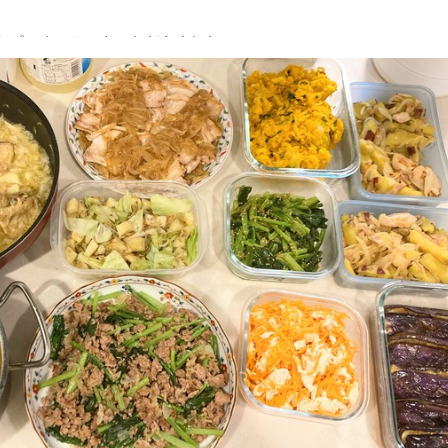
とポークソテーをいただきました。
、他の具材がいい味を出していました。
スが甘くて美味しかったです。
。
す。
らすのソテー
サラダ
ャーマンポテト
ソース
く炒め