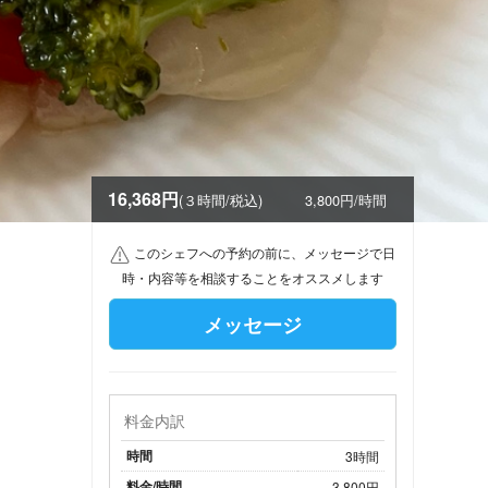
16,368円
(３時間/税込)
3,800円/時間
このシェフへの予約の前に、メッセージで日
時・内容等を相談することをオススメします
メッセージ
料金内訳
時間
3時間
料金/時間
3,800円