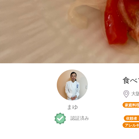
食べ
大
家庭料
まゆ
認証済み
依頼者
アレルギ