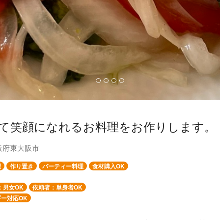
て笑顔になれるお料理をお作りします。
阪府東大阪市
理
作り置き
パーティー料理
食材購入OK
：男女OK
依頼者：単身者OK
ー対応OK