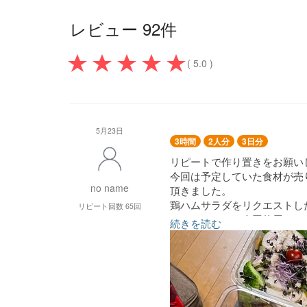
レビュー 92件
( 5.0 )
5月23日
3時間
2人分
3日分
リピートで作り置きをお願い
今回は予定していた食材が売
no name
頂きました。
鶏ハムサラダをリクエストし
リピート回数 65回
ヤムウンセンを今回使用タレ
続きを読む
麺や春雨は作り置きだと当日
状態で食べられていい方法で
●小松菜としめじのおひたし
●鶏肉と夏野菜、ショートパ
トマト煮