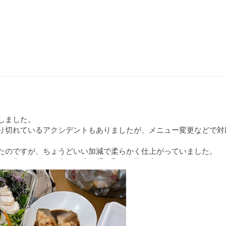
しました。
り切れているアクシデントもありましたが、メニュー変更などで対
たのですが、ちょうどいい加減で柔らかく仕上がっていました。
だけ作って頂いて食べる時に麺と和える形で食べました。
中に食べなければ、となるところですが、これなら作り置きでも常
した。
スタの