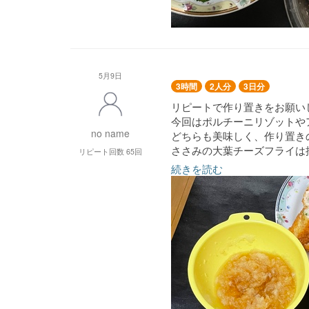
5月9日
3時間
2人分
3日分
リピートで作り置きをお願い
今回はポルチーニリゾットや
no name
どちらも美味しく、作り置き
ささみの大葉チーズフライは
リピート回数 65回
続きを読む
●ナスのマリネ
●ポルチーニのリゾット
●牛肉とズッキーニのソテー
●アヒージョ タラとじゃが
●ささみの大葉、チーズフラ
●厚揚げと小松菜の炒め煮
●ハンバーグおろしソース