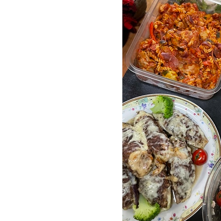
●イカフェ
●カレイの煮付け
●ヤムウンセン
●鶏ハムと野菜サラダ
●ナスの肉詰めチーズ焼き