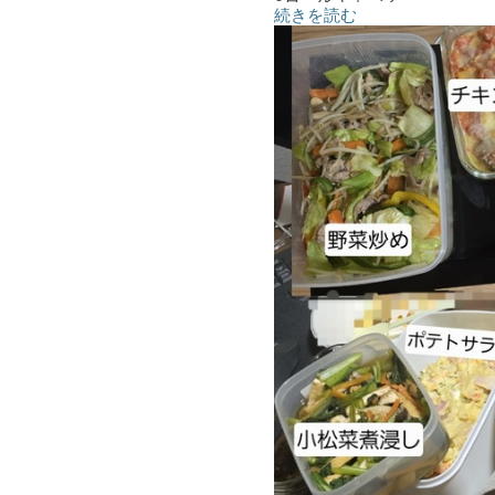
続きを読む
●鮭のピカタ
●ぶり照焼
●鶏のうまい焼
●野菜炒め
●小松菜煮浸し
●チキントマトチーズ焼
●かぼちゃ煮付
●ポテトサラダ
●麻婆豆腐
●肉じゃが
●ニラ玉
●残り野菜の豚汁