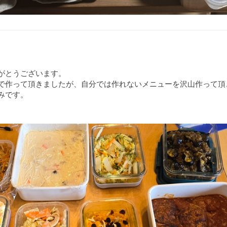
がとうございます。
で作って頂きましたが、自分では作れないメニューを沢山作って頂
みです。
ム煮
カレー風味
和え