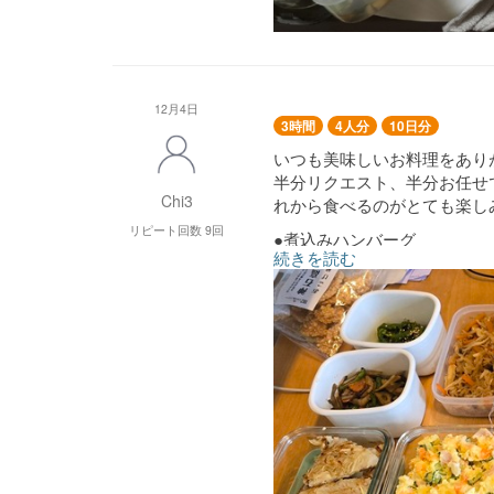
12月4日
3時間
4人分
10日分
いつも美味しいお料理をあり
半分リクエスト、半分お任せ
Chi3
れから食べるのがとても楽し
リピート回数 9回
●煮込みハンバーグ
続きを読む
●鶏ももと白菜の豆乳クリー
●大根餅
●ポテトサラダ
●かぼちゃサラダ
●切り干し大根煮
●茄子とひき肉のトロトロ煮
●五目きんぴら
●キャベツと蓮根のごまポン
●ピーマンの塩昆布和え
●白菜の中華風酢の物