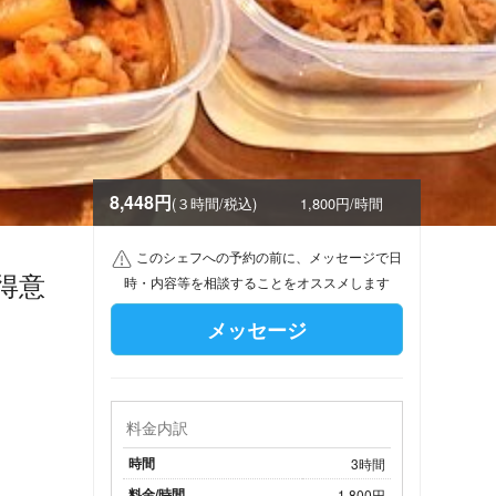
8,448円
(３時間/税込)
1,800円/時間
このシェフへの予約の前に、メッセージで日
得意
時・内容等を相談することをオススメします
メッセージ
料金内訳
時間
3時間
料金/時間
1,800円