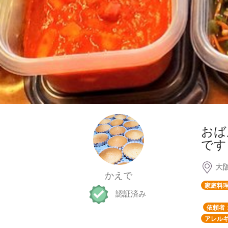
おば
です
大
かえで
家庭料
認証済み
依頼者
アレルギ