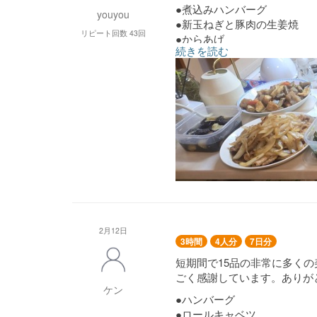
●煮込みハンバーグ
youyou
●新玉ねぎと豚肉の生姜焼
リピート回数 43回
●からあげ
続きを読む
●コロッケ
●牛肉と大根の旨煮
●手羽先煮
●ポテトサラダ
●トマトと新玉のマリネ
●ほうれん草と玉子の炒め
●揚げ茄子
●鶏とキャベツのサッと煮
●炊き込みご飯
●残り野菜の田舎煮
2月12日
3時間
4人分
7日分
短期間で15品の非常に多く
ごく感謝しています。ありが
ケン
●ハンバーグ
●ロールキャベツ