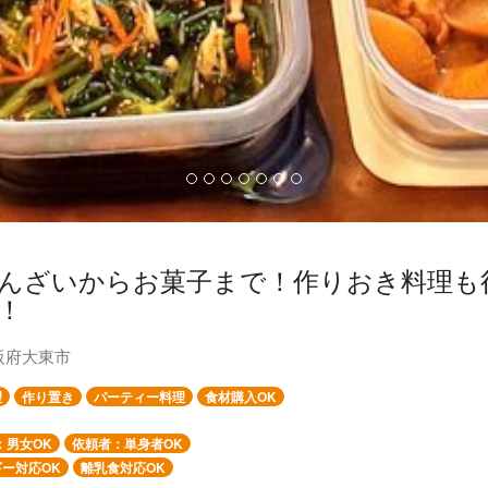
んざいからお菓子まで！作りおき料理も
！
阪府大東市
理
作り置き
パーティー料理
食材購入OK
：男女OK
依頼者：単身者OK
ー対応OK
離乳食対応OK