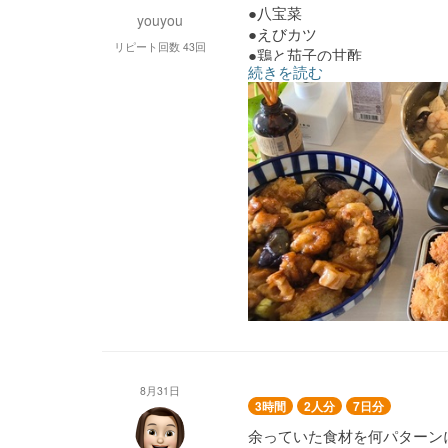
●八宝菜
youyou
●えびカツ
リピート回数 43回
●鶏と茄子の甘酢
続きを読む
●ぶり照焼
●かぼちゃのそぼろ煮
●玉子ときゅうりのサラダ
●しろ菜の煮浸し
●ほうれん草としめじのお浸
●揚げじゃが
●ピーマン肉詰め（鶏）
●筑前煮風煮物
●冬瓜と豚肉の煮物
8月31日
3時間
2人分
7日分
余っていた食材を何パターン