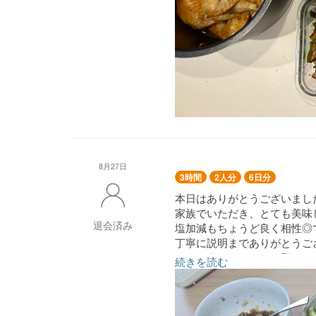
8月27日
3時間
2人分
6日分
本日はありがとうございまし
家族でいただき、とても美味
退会済み
塩加減もちょうど良く相性◎
丁寧に説明までありがとうご
またどうぞよろしくお願いい
続きを読む
●肉じゃが
●麻婆豆腐
●回鍋肉