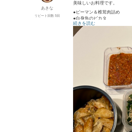
美味しいお料理です。
あきな
●ピーマン＆椎茸肉詰め
リピート回数 5回
●白身魚のピカタ
続きを読む
●トマトソース
●チキン焼南蛮
●手羽先煮
●豚ヒレとピーマンの炒めも
●筑前煮風煮物
●肉玉煮
●ほうれん草とえのきのお浸
●つるむらさきと玉子の炒め
●茄子の香味酢
●きゅうりと玉子のサラダ