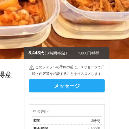
8,448円
(３時間/税込)
1,800円/時間
このシェフへの予約の前に、メッセージで日
得意
時・内容等を相談することをオススメします
メッセージ
料金内訳
時間
3時間
料金/時間
1,800円