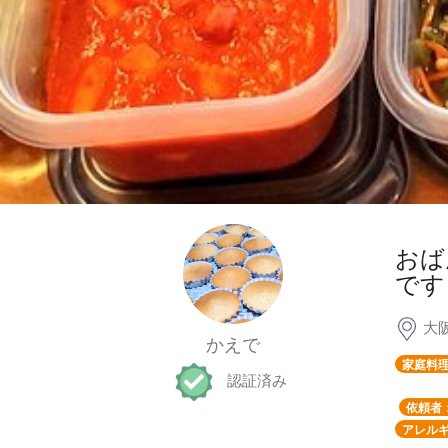
おば
です
大
かえで
家庭料
認証済み
依頼者
アレルギ