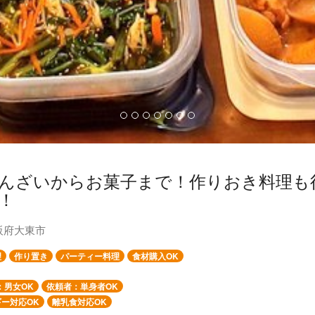
んざいからお菓子まで！作りおき料理も
！
阪府大東市
理
作り置き
パーティー料理
食材購入OK
：男女OK
依頼者：単身者OK
ー対応OK
離乳食対応OK