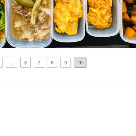
...
6
7
8
9
10