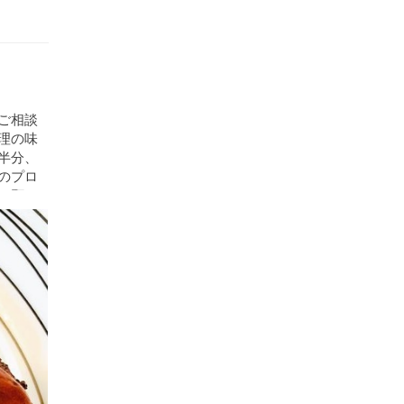
ご相談
理の味
半分、
のプロ
お願い