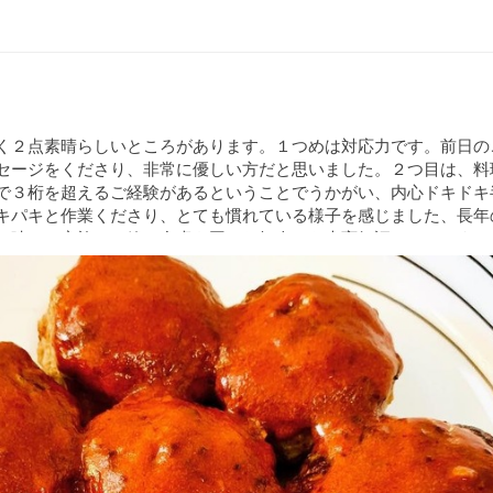
く２点素晴らしいところがあります。１つめは対応力です。前日の
セージをくださり、非常に優しい方だと思いました。２つ目は、料
で３桁を超えるご経験があるということでうかがい、内心ドキドキ
キパキと作業くださり、とても慣れている様子を感じました、長年
い味で、家族や一緒に食卓を囲んだ知人にも大変好評でした。また