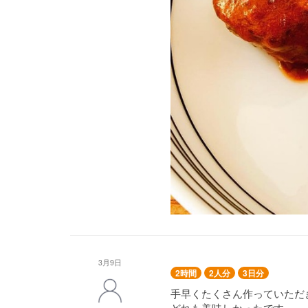
モヤシのナムル
鶏スープ
3月9日
2時間
2人分
3日分
手早くたくさん作っていただ
どれも美味しかったです。