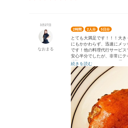
3月27日
2時間
2人分
5日分
とても大満足です！！！大き
にもかかわらず、迅速にメッ
なおまる
です！他の料理代行サービス
安心半分でしたが、非常にテ
経験だからこそだせる、優し
続きを読む
したいです！
胸カツ
手羽先ソテー
ハンバーグ
ポークピカタ
肉じゃが
タラの煮付け
生姜焼き
ぶり照り焼き
ほうれん草の胡麻和え