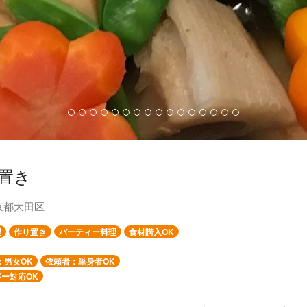
置き
京都大田区
理
作り置き
パーティー料理
食材購入OK
：男女OK
依頼者：単身者OK
ー対応OK