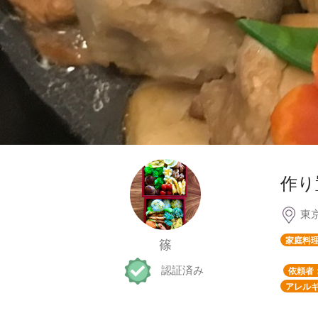
作り
東
家庭料
篠
認証済み
依頼者
アレルギ