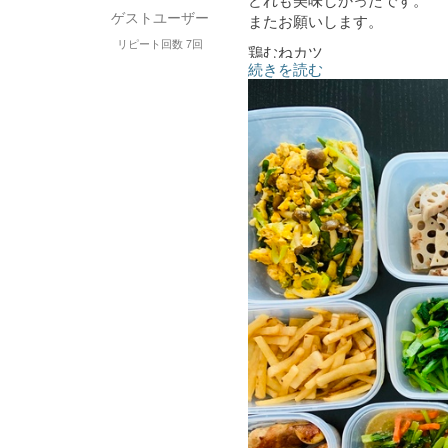
ゲストユーザー
またお願いします。
リピート回数 7回
鶏むねカツ
続きを読む
ササミピカタ
ナスと豚肉の生姜煮
肉巻
豆もやしのナムル
レンコン青のりソテー
カボチャ含め煮
小松菜切り胡麻和え
大根炒めなます
豚と根菜のスープ
小松菜かか和え
レンコン土佐煮