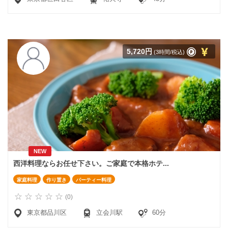
5,720円
(3時間/税込)
NEW
西洋料理ならお任せ下さい。ご家庭で本格ホテ...
家庭料理
作り置き
パーティー料理
(0)
東京都品川区
立会川駅
60分