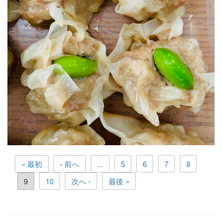
« 最初
‹ 前へ
...
5
6
7
8
9
10
次へ ›
最後 »