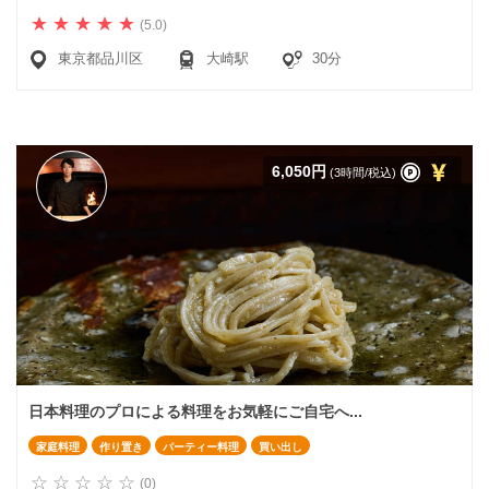
(5.0)
東京都品川区
大崎駅
30分
6,050円
(3時間/税込)
日本料理のプロによる料理をお気軽にご自宅へ...
家庭料理
作り置き
パーティー料理
買い出し
(0)