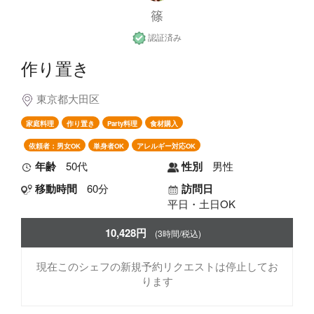
篠
認証済み
作り置き
東京都大田区
家庭料理
作り置き
Party料理
食材購入
依頼者：男女OK
単身者OK
アレルギー対応OK
年齢
50代
性別
男性
移動時間
60分
訪問日
平日・土日OK
10,428円
(3時間/税込)
現在このシェフの新規予約リクエストは停止してお
ります