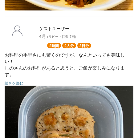
スペアリブ煮込み
その他数品
ゲストユーザー
4月
(リピート回数 7回)
2時間
2人分
3日分
お料理の手早さにも驚くのですが、なんといっても美味し
い！
しのさんのお料理があると思うと、ご飯が楽しみになりま
す。
またよろしくお願いします。
続きを読む
レンコンはさみ焼き
その他沢山