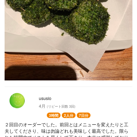
ususio
4月
(リピート回数 3回)
3時間
2人分
7日分
２回目のオーダーでした。前回とはメニューを変えたりと工
夫してくださり、味は勿論どれも美味しく最高でした。限ら