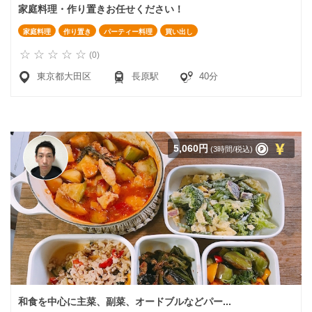
家庭料理・作り置きお任せください！
家庭料理
作り置き
パーティー料理
買い出し
(0)
東京都大田区
長原駅
40分
5,060円
(3時間/税込)
和食を中心に主菜、副菜、オードブルなどパー...