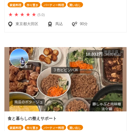
家庭料理
作り置き
パーティー料理
買い出し
(5.0)
東京都大田区
馬込
90分
10,032円
(3時間/税込)
食と暮らしの整えサポート
家庭料理
作り置き
パーティー料理
買い出し