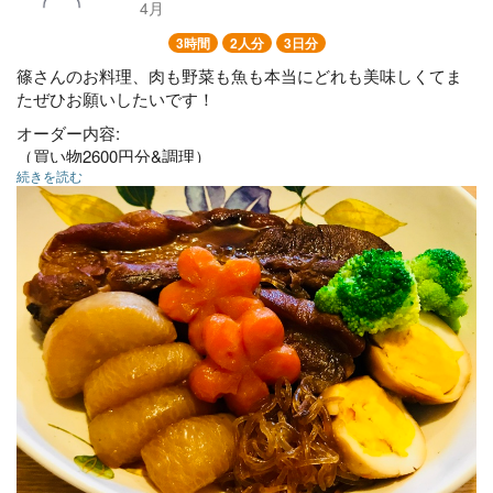
4月
3時間
2人分
3日分
篠さんのお料理、肉も野菜も魚も本当にどれも美味しくてま
たぜひお願いしたいです！
オーダー内容:
（買い物2600円分&調理）
続きを読む
当日のランチ2人分。作り置き2人×3日分。
品数15品。味は少し濃いめ。
お肉とお魚両方、野菜多め。
※家にある材料は
●豚肉500g、玉ねぎ、じゃがいも、ネギ、卵、バターや油や小
麦粉、基本の調味料。
●鍋やフライパン、ボウルやザル、まな板、タッパー、食器、
スプーンなど。
合計金額8100円。
はじめてお願いしたので、苦手なものだけ伝えて、内容はお
任せしました。
何も問題なく、美味しいお料理をプロの手際で作って下さい
ました☆☆☆大満足です！