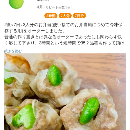
4月
(リピート回数 3回)
3時間
2人分
7日分
2食×7日×2人分のお弁当(使い捨てのお弁当箱につめて冷凍保
存する用)をオーダーしました。
普通の作り置きとは異なるオーダーであったにも関わらず快
く応じて下さり、3時間という短時間で35？品程も作って頂け
ました！(最後お弁当に詰める作業で正確な品数が確認でき
続きを読む
ず、、)
作るスピードが脅威すぎて、本当は5人位いらしてるのかと思
いました。
更に仕上がった料理はどれも最高に美味しかったです！お肉
は柔らかくジューシーで、野菜はシャキシャキで色もとても
綺麗でした。
こういったサービスを頼むのは初めてだったのですが、来て
頂く前のメールのやり取りから非常に明確で分かりやすく、
色々大変助かりました。
家族ともに本当に感謝しています。ありがとうございまし
た。
28個のお弁当用のおかず