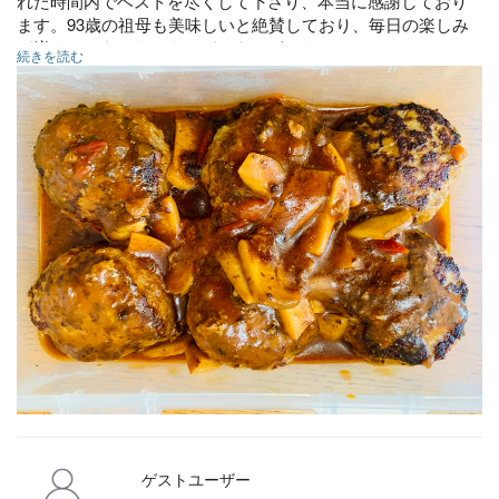
れた時間内でベストを尽くして下さり、本当に感謝しており
ます。93歳の祖母も美味しいと絶賛しており、毎日の楽しみ
が増えたようです。ありがとうございました。
続きを読む
豚とゴボウの時雨煮
その他いろいろ
ゲストユーザー