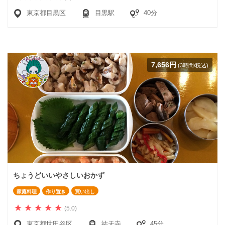
東京都目黒区
目黒駅
40分
7,656円
(3時間/税込)
ちょうどいいやさしいおかず
家庭料理
作り置き
買い出し
(5.0)
東京都世田谷区
祐天寺
45分