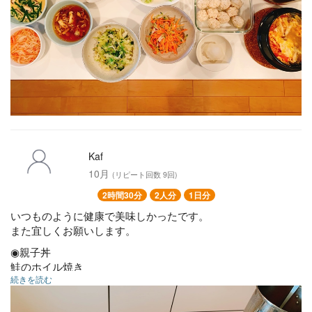
Kaf
10月
(リピート回数 9回)
2時間30分
2人分
1日分
いつものように健康で美味しかったです。
また宜しくお願いします。
◉親子丼
鮭のホイル焼き
続きを読む
◉白身魚煮付け
きのこのヘルシー麻婆豆腐
◉丸ごと椎茸シュウマイ