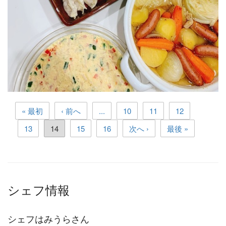
« 最初
‹ 前へ
...
10
11
12
13
14
15
16
次へ ›
最後 »
シェフ情報
シェフはみうらさん