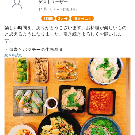
ゲストユーザー
11月
(リピート回数 3回)
3時間
2人分
15日分以上
楽しい時間を、ありがとうございます。お料理が楽しいもの
と思えるようになりました。引き続きよろしくお願いしま
す。
・海老とパクチーの生春巻き
続きを読む
・タイ風焼きナスサラダ
・ひよこ豆トマトカレー
・カオマンガイ
・胡瓜のエスニック漬け
・チヂミ
・白身魚ホイル蒸し
・キノコマリネ
・長芋の梅和え