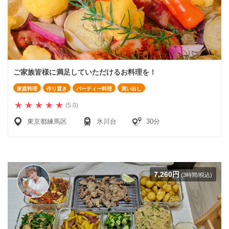
ご家族皆様に満足していただけるお料理を！
家庭料理
作り置き
パーティー料理
買い出し
(5.0)
東京都練馬区
氷川台
30分
7,260円
(3時間/税込)