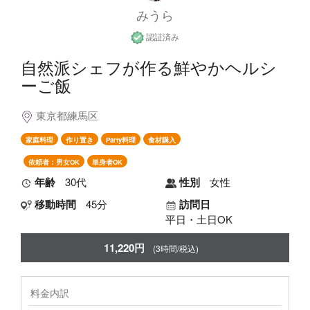
みうら
認証済み
自然派シェフが作る鮮やかヘルシ
ーご飯
東京都練馬区
家庭料理
作り置き
Party料理
食材購入
依頼者：男女OK
単身者OK
年齢
30代
性別
女性
移動時間
45分
訪問日
平日・土日OK
11,220円
(3時間/税込)
料金内訳