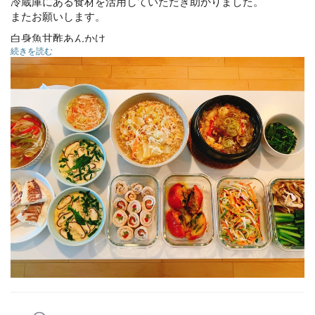
冷蔵庫にある食材を活用していただき助かりました。
またお願いします。
白身魚甘酢あんかけ
続きを読む
トマトとカボチャの温サラダ
ほうれん草胡麻酢和え
小松菜とキノコのおひたし
大根と白菜と鶏ひき肉のそぼろ餡掛け
野菜とマッシュルームのふわふわスープ
ロールチキン
三色なます
餡掛け茶碗蒸し