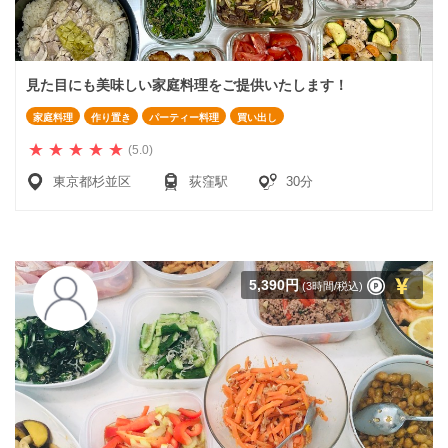
見た目にも美味しい家庭料理をご提供いたします！
家庭料理
作り置き
パーティー料理
買い出し
(5.0)
東京都杉並区
荻窪駅
30分
5,390円
(3時間/税込)