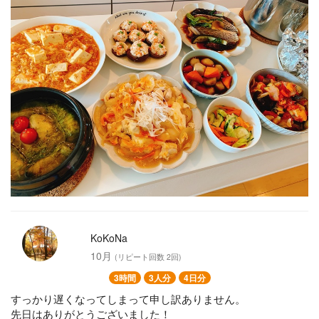
◉ロールレタス
◉ラタトゥイユ
茄子の煮浸し
◉里芋にっころがし
野菜スープ
野菜の酢の物
◉冷凍可能
KoKoNa
10月
(リピート回数 2回)
3時間
3人分
4日分
すっかり遅くなってしまって申し訳ありません。
先日はありがとうございました！