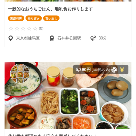
一般的なおうちごはん、離乳食お作りします
家庭料理
作り置き
買い出し
(0)
東京都練馬区
石神井公園駅
30分
5,390円
(3時間/税込)