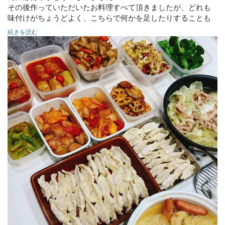
その後作っていただいたお料理すべて頂きましたが、どれも
味付けがちょうどよく、こちらで何かを足したりすることも
なくそのまま頂くことができました。
続きを読む
どれもとっても美味しかったです。
またぜひお願いしたいと思います！
◉ロールキャベツトマト煮
◉海老チーズ餃子
◉ポトフ
◯酢豚
◉がめ煮
◉キャベツと豚肉の和風煮
◉野菜のオムレツ
◉サツマイモサラダ
・蓮根の甘酢炒め
・ブロッコリーボイル
・ブロッコリー茎メンマ