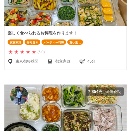
楽しく食べられるお料理を作ります！
家庭料理
作り置き
パーティー料理
買い出し
(5.0)
東京都杉並区
都立家政
45分
7,854円
(3時間/税込)