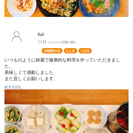
Kaf
11月
(リピート回数 9回)
2時間30分
2人分
1日分
いつものように綺麗で健康的な料理を作っていただきまし
た。
美味しくて感動しました。
また宜しくお願いします。
続きを読む
豆腐とひき肉の重ね蒸し
れんこん餅のみぞれ汁
白身魚の野菜包み
餡掛け茶碗蒸し
サンラータン風
三色なます
野菜の胡麻酢和え