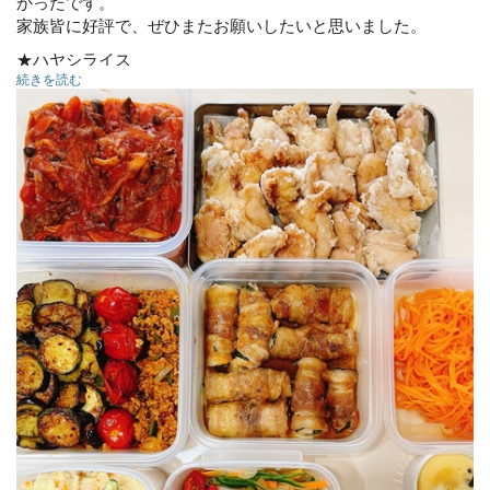
かったです。
家族皆に好評で、ぜひまたお願いしたいと思いました。
★ハヤシライス
続きを読む
★からあげ
★キーマカレー
★チーズと大葉の肉巻き
キャロットラペ
ポテトサラダ
エスカベッシュ
茶碗蒸し
とうもろこしごはん
★冷凍可能