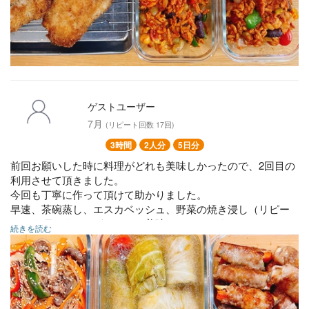
ゲストユーザー
7月
(リピート回数 17回)
3時間
2人分
5日分
前回お願いした時に料理がどれも美味しかったので、2回目の
利用させて頂きました。
今回も丁寧に作って頂けて助かりました。
早速、茶碗蒸し、エスカベッシュ、野菜の焼き浸し（リピー
ト）を頂きましたが、とても美味しかったです。
続きを読む
牛肉チャプチェ風
鰯のエスカベッシュ
★野菜とチーズの豚肉巻き
★ロールキャベツ
★タコライス