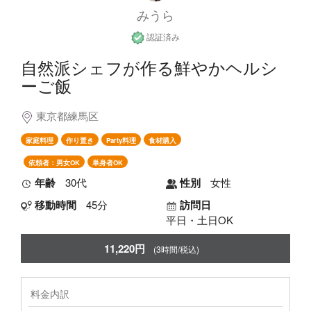
みうら
認証済み
自然派シェフが作る鮮やかヘルシ
ーご飯
東京都練馬区
家庭料理
作り置き
Party料理
食材購入
依頼者：男女OK
単身者OK
年齢
30代
性別
女性
移動時間
45分
訪問日
平日・土日OK
11,220円
(3時間/税込)
料金内訳