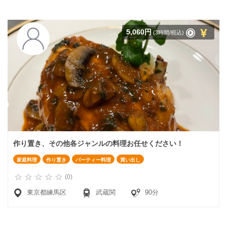
5,060円
(3時間/税込)
作り置き、その他各ジャンルの料理お任せください！
家庭料理
作り置き
パーティー料理
買い出し
(0)
東京都練馬区
武蔵関
90分