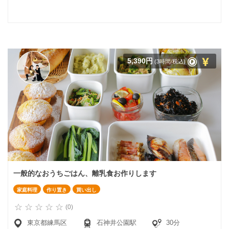
5,390円
(3時間/税込)
一般的なおうちごはん、離乳食お作りします
家庭料理
作り置き
買い出し
(0)
東京都練馬区
石神井公園駅
30分