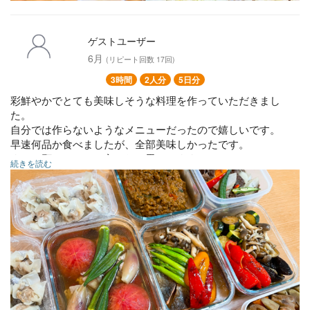
ゲストユーザー
6月
(リピート回数 17回)
3時間
2人分
5日分
彩鮮やかでとても美味しそうな料理を作っていただきまし
た。
自分では作らないようなメニューだったので嬉しいです。
早速何品か食べましたが、全部美味しかったです。
またお願いできると良いなと思ってます。
続きを読む
焼売
かぼちゃキーマカレー
牛スタミナ炒め
丸ごとトマトの冷製おでん
鮭と野菜のソテー
夏野菜の焼き浸し
キャロットラペ
カラフル野菜ピクルス
筑前煮