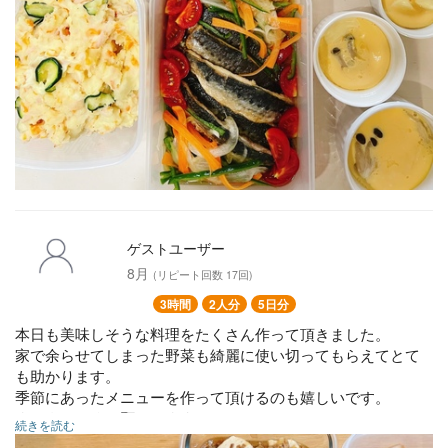
ゲストユーザー
8月
(リピート回数 17回)
3時間
2人分
5日分
本日も美味しそうな料理をたくさん作って頂きました。
家で余らせてしまった野菜も綺麗に使い切ってもらえてとて
も助かります。
季節にあったメニューを作って頂けるのも嬉しいです。
またよろしくお願いします。
続きを読む