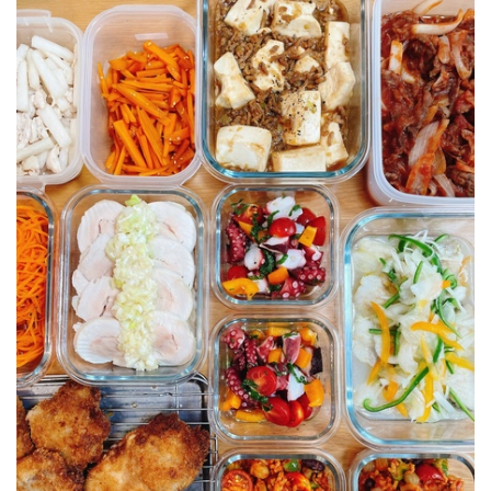
エスカベッシュ
蒸し鶏
★ハヤシライス
キャロットラペ
チーズと大葉のカツレツ
とうもろこしご飯
★チリコンカン
麻婆豆腐
タコマリネ
★きんぴら
大根の浅漬け
★冷凍可能