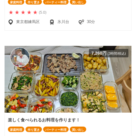
家庭料理
作り置き
パーティー料理
買い出し
(5.0)
東京都練馬区
氷川台
30分
7,260円
(3時間/税込)
楽しく食べられるお料理を作ります！
家庭料理
作り置き
パーティー料理
買い出し