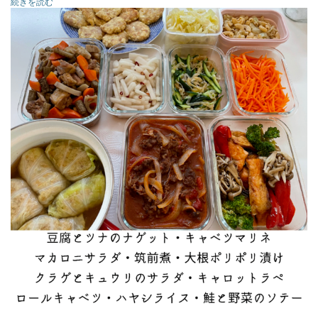
続きを読む
またよろしくお願いします。、
筑前煮
ロールキャベツ
ハヤシライス
鮭と野菜のソテー
ツナと豆腐のナゲット
大根ポリポリ漬け
マカロニサラダ
キャベツマリネ
クラゲとキュウリのサラダ
キャロットラペ