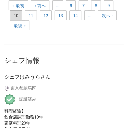
« 最初
‹ 前へ
...
6
7
8
9
10
11
12
13
14
...
次へ ›
最後 »
シェフ情報
シェフはみうらさん
東京都練馬区
認証済み
料理経験】
飲食店調理勤務10年
家庭料理20年