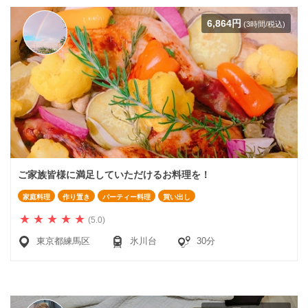
6,864円
(3時間/税込)
ご家族皆様に満足していただけるお料理を！
家庭料理
作り置き
パーティー料理
買い出し
(5.0)
東京都練馬区
氷川台
30分