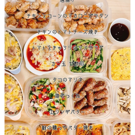
トマトときゅうりのツナサラダ
カニ玉 甘酢餡
タコのマリネ
★海老つくね
エリンギバター
★鮭の麺つゆバター焼き
蓮根甘酢きんぴら
トマトスープ
★冷凍可能