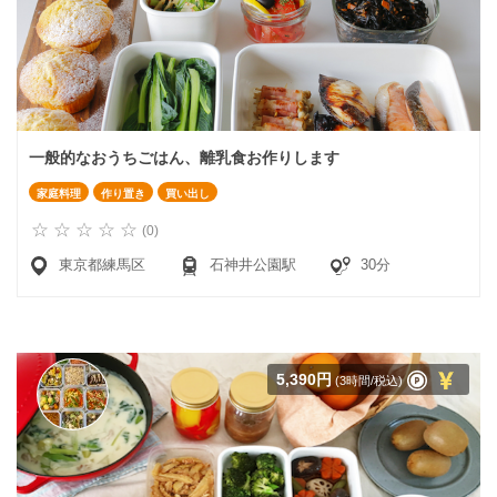
一般的なおうちごはん、離乳食お作りします
家庭料理
作り置き
買い出し
(0)
東京都練馬区
石神井公園駅
30分
5,390円
(3時間/税込)