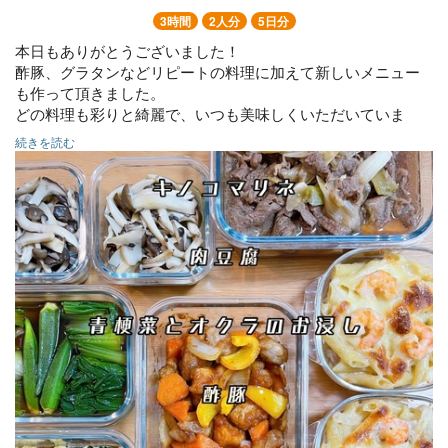
3時間
2人分
5日分
本日もありがとうございました！
酢豚、グラタンなどリピートの料理に加えて新しいメニュー
も作って頂きました。
どの料理も彩りと綺麗で、いつも美味しくいただいていま
す。
続きを読む
またよろしくお願いします。
キノコマリネ
肉豆腐
青梗菜とオクラのお浸し
酢豚
★海老とチキンのマカロニグラタン
★鳥ニラ玉
キャロットラペ
★チーズコロッケ
★冷凍可能