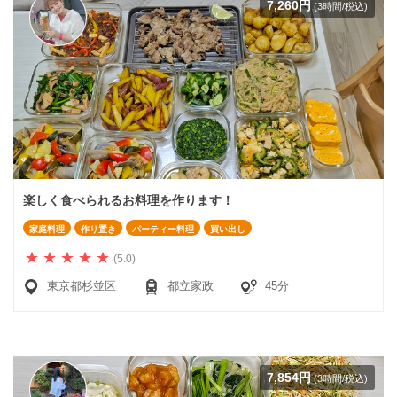
7,260円
(3時間/税込)
楽しく食べられるお料理を作ります！
家庭料理
作り置き
パーティー料理
買い出し
(5.0)
東京都杉並区
都立家政
45分
7,854円
(3時間/税込)