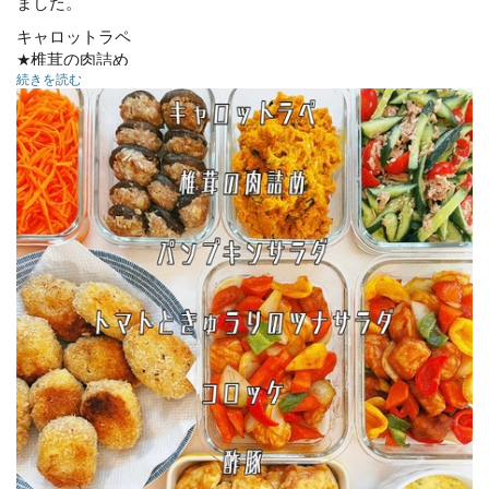
ました。
キャロットラペ
★椎茸の肉詰め
続きを読む
★パンプキンサラダ
トマトときゅうりのツナサラダ
★コロッケ
酢豚
チキン南蛮
こんにゃく甘辛煮
ほうれん草ナムル
★冷凍可能