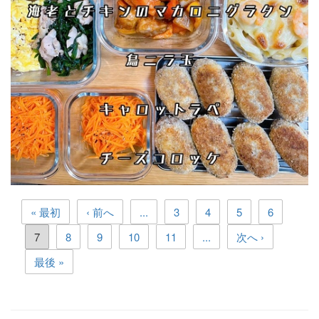
« 最初
‹ 前へ
...
3
4
5
6
7
8
9
10
11
...
次へ ›
最後 »