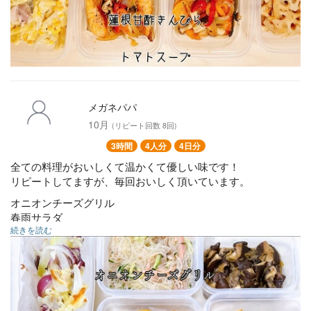
メガネパパ
10月
(リピート回数 8回)
3時間
4人分
4日分
全ての料理がおいしくて温かくて優しい味です！
リピートしてますが、毎回おいしく頂いています。
オニオンチーズグリル
春雨サラダ
続きを読む
★椎茸の佃煮
タコマリネ
チキン南蛮
★豚キムチ
白身魚と野菜のグリル
★キノコの煮込みハンバーグ