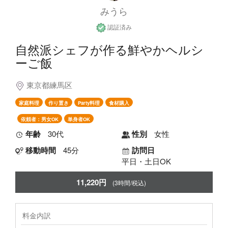
みうら
認証済み
自然派シェフが作る鮮やかヘルシ
ーご飯
東京都練馬区
家庭料理
作り置き
Party料理
食材購入
依頼者：男女OK
単身者OK
年齢
30代
性別
女性
移動時間
45分
訪問日
平日・土日OK
11,220円
(3時間/税込)
料金内訳