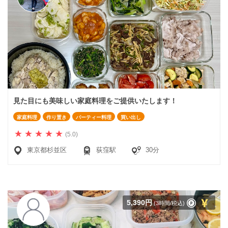
見た目にも美味しい家庭料理をご提供いたします！
家庭料理
作り置き
パーティー料理
買い出し
(5.0)
東京都杉並区
荻窪駅
30分
5,390円
(3時間/税込)