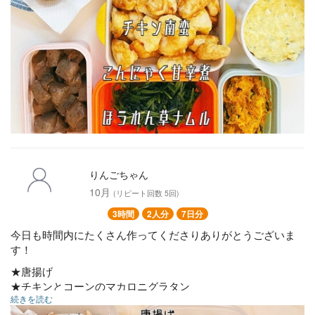
りんごちゃん
10月
(リピート回数 5回)
3時間
2人分
7日分
今日も時間内にたくさん作ってくださりありがとうございま
す！
★唐揚げ
★チキンとコーンのマカロニグラタン
続きを読む
★チキンのトマトチーズ焼き