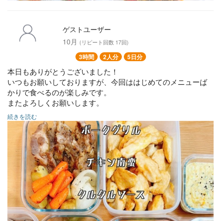
ゲストユーザー
10月
(リピート回数 17回)
3時間
2人分
5日分
本日もありがとうございました！
いつもお願いしておりますが、今回ははじめてのメニューば
かりで食べるのが楽しみです。
またよろしくお願いします。
続きを読む
★ポークグリル
チキン南蛮
タルタルソース
★椎茸の肉詰め
トマトときゅうりのツナサラダ
白身魚オーブン焼き
蓮根ピクルス
★肉味噌芋もち
こんにゃくの甘辛煮
★冷凍可能