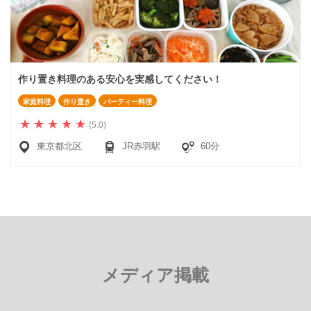
作り置き料理のある安心を実感してください！
家庭料理
作り置き
パーティー料理
(5.0)
東京都北区
JR赤羽駅
60分
メディア掲載